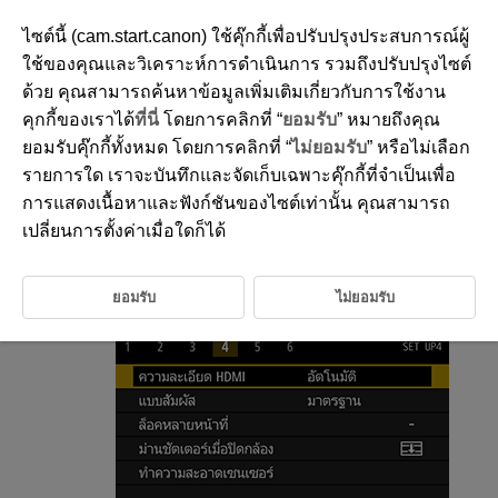
ไซต์นี้ (cam.start.canon) ใช้คุ๊กกี้เพื่อปรับปรุงประสบการณ์ผู้
ใช้ของคุณและวิเคราะห์การดำเนินการ รวมถึงปรับปรุงไซต์
ด้วย คุณสามารถค้นหาข้อมูลเพิ่มเติมเกี่ยวกับการใช้งาน
D090-190
คุกกี้ของเราได้
ที่นี่
โดยการคลิกที่ “
ยอมรับ
” หมายถึงคุณ
ความละเอียด HDMI
ยอมรับคุ๊กกี้ทั้งหมด โดยการคลิกที่ “
ไม่ยอมรับ
” หรือไม่เลือก
รายการใด เราจะบันทึกและจัดเก็บเฉพาะคุ๊กกี้ที่จำเป็นเพื่อ
การแสดงเนื้อหาและฟังก์ชันของไซต์เท่านั้น คุณสามารถ
ตั้งความละเอียดสัญญาณออก HDMI เมื่อเชื่อมต่อกล้องเข้ากับโทรทัศน์ หรือ
อุปกรณ์บันทึกภายนอกด้วยสาย HDMI
เปลี่ยนการตั้งค่าเมื่อใดก็ได้
เลือก [
:
ความละเอียด HDMI
]
ยอมรับ
ไม่ยอมรับ