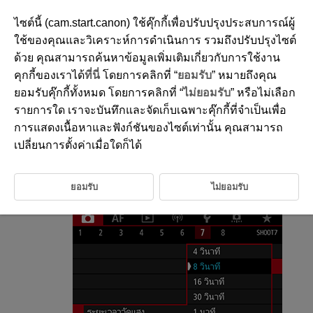
ไซต์นี้ (cam.start.canon) ใช้คุ๊กกี้เพื่อปรับปรุงประสบการณ์ผู้
ใช้ของคุณและวิเคราะห์การดำเนินการ รวมถึงปรับปรุงไซต์
ด้วย คุณสามารถค้นหาข้อมูลเพิ่มเติมเกี่ยวกับการใช้งาน
D090-069
คุกกี้ของเราได้
ที่นี่
โดยการคลิกที่ “
ยอมรับ
” หมายถึงคุณ
ระยะเวลาวัดแสง
ยอมรับคุ๊กกี้ทั้งหมด โดยการคลิกที่ “
ไม่ยอมรับ
” หรือไม่เลือก
รายการใด เราจะบันทึกและจัดเก็บเฉพาะคุ๊กกี้ที่จำเป็นเพื่อ
การแสดงเนื้อหาและฟังก์ชันของไซต์เท่านั้น คุณสามารถ
คุณสามารถตั้งค่าระยะเวลาวัดแสง (ซึ่งจะกำหนดระยะเวลาของการแสดงค่า
ระดับแสง/การล็อค AE) หลังจากที่มีการเรียกใช้การทำงาน เช่น โดยการกด
เปลี่ยนการตั้งค่าเมื่อใดก็ได้
ปุ่มชัตเตอร์ลงครึ่งหนึ่ง
ยอมรับ
ไม่ยอมรับ
เลือก [
:
ระยะเวลาวัดแสง
]