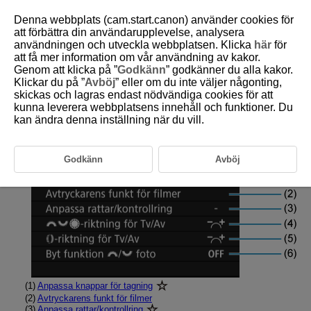
Denna webbplats (cam.start.canon) använder cookies för
att förbättra din användarupplevelse, analysera
användningen och utveckla webbplatsen. Klicka
här
för
att få mer information om vår användning av kakor.
D388-232
Genom att klicka på ”
Godkänn
” godkänner du alla kakor.
Klickar du på ”
Avböj
” eller om du inte väljer någonting,
Flikmenyer: Anpassning
skickas och lagras endast nödvändiga cookies för att
kunna leverera webbplatsens innehåll och funktioner. Du
kan ändra denna inställning när du vill.
Anpassade kontroller vid fotografering
(filminspelning)
Godkänn
Avböj
(1)
Anpassa knappar för tagning
(2)
Avtryckarens funkt för filmer
(3)
Anpassa rattar/kontrollring