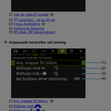
(1)
Sätt att välja AF-område
(2)
känslighet - val av AF-pkt
(3)
Fokus-/kontrollring
(4)
Vridning av fokusring
(5)
RF-objek. MF fokusringkänsl.
Anpassade kontroller vid visning
(1)
Anp. knappar för bildvis.
(2)
Bildhopp med
(3)
Bildhopp m
+