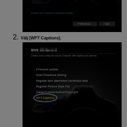
Välj [
WFT Captions
].