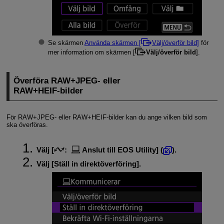
Se skärmen
Använda skärmen [
Välj/överför bild
]
för
mer information om skärmen [
Välj/överför bild
].
Överföra RAW+JPEG- eller
RAW+HEIF-bilder
För RAW+JPEG- eller RAW+HEIF-bilder kan du ange vilken bild som
ska överföras.
Välj [
:
Anslut till EOS Utility
] (
).
Välj [
Ställ in direktöverföring
].