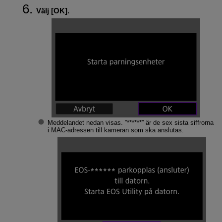
Välj [
OK
].
Meddelandet nedan visas. ”******” är de sex sista siffrorna
i MAC-adressen till kameran som ska anslutas.