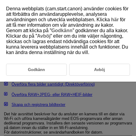
Denna webbplats (cam.start.canon) använder cookies för
att förbättra din användarupplevelse, analysera
användningen och utveckla webbplatsen. Klicka
här
för
att få mer information om vår användning av kakor.
D388-177
Genom att klicka på ”
Godkänn
” godkänner du alla kakor.
Klickar du på ”
Avböj
” eller om du inte väljer någonting,
Ansluta till EOS Utility
skickas och lagras endast nödvändiga cookies för att
kunna leverera webbplatsens innehåll och funktioner. Du
kan ändra denna inställning när du vill.
Hantera kameran med EOS Utility
Redigera/ta bort enheter för anslutningar
Godkänn
Avböj
Återansluter med anslutningsinformationen
Överföra flera bilder samtidigt (Direktöverföring)
Överföra RAW+JPEG- eller RAW+HEIF-bilder
Skapa och registrera bildtexter
Det här avsnittet beskriver hur du ansluter en kamera till en dator via
Wi-Fi
och utföra kameraåtgärder med EOS-programvara eller annan
dedikerad programvara. Installera den senaste versionen av programvara
på datorn innan du ställer in en
Wi-Fi
-anslutning.
För datorinstruktioner, se användarhandboken för datorn.