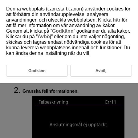
Denna webbplats (cam.start.canon) använder cookies för
att förbättra din användarupplevelse, analysera
användningen och utveckla webbplatsen. Klicka
här
för
att få mer information om vår användning av kakor.
D388-187
Genom att klicka på ”
Godkänn
” godkänner du alla kakor.
Klickar du på ”
Avböj
” eller om du inte väljer någonting,
Felinformation
skickas och lagras endast nödvändiga cookies för att
kunna leverera webbplatsens innehåll och funktioner. Du
kan ändra denna inställning när du vill.
Du kan visa information om fel som påverkar kamerans kommunikation.
Välj [
:
Felinformation
] (
).
Godkänn
Avböj
Information om fel som har uppstått visas.
Granska felinformationen.