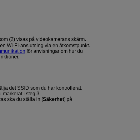
om (2) visas på videokamerans skärm.
a en
Wi-Fi
-anslutning via en åtkomstpunkt.
mmunikation
för anvisningar om hur du
nktioner.
välja det SSID som du har kontrollerat.
 markerat i steg 3.
s ska du ställa in [
Säkerhet
] på