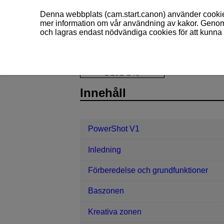
Denna webbplats (cam.start.canon) använder cookies
mer information om vår användning av kakor. Genom 
och lagras endast nödvändiga cookies för att kunna 
PowerShot V1
Kommunikationsfunk
D292-145
Innehåll
PowerShot V1
Inledning
Förberedelse och grundfunktioner
Baszonen
Kreativa zonen