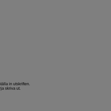
älla in utskriften.
rja skriva ut.