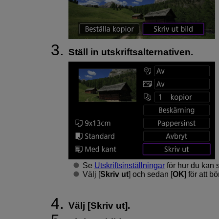
Ställ in utskriftsalternativen.
Se
Utskriftsinställningar
för hur du kan st
Välj [
Skriv ut
] och sedan [
OK
] för att bö
Välj [
Skriv ut
].