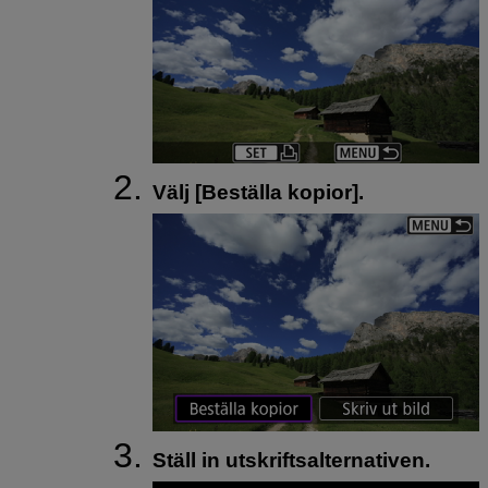
Välj [
Beställa kopior
].
Ställ in utskriftsalternativen.