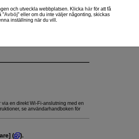
ingen och utveckla webbplatsen. Klicka
här
för att få
 ”
Avböj
” eller om du inte väljer någonting, skickas
a inställning när du vill.
r via en direkt
Wi-Fi
-anslutning med en
struktioner, se användarhandboken för
vare
] (
).