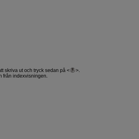
 att skriva ut och tryck sedan på
.
n från indexvisningen.