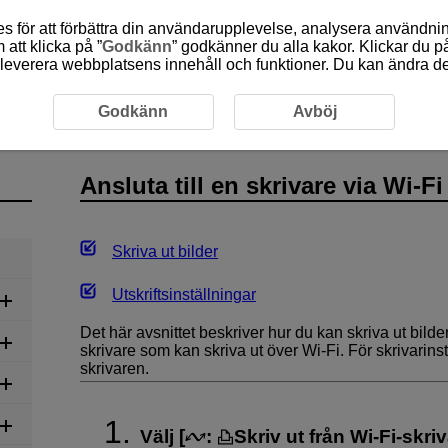
 för att förbättra din användarupplevelse, analysera användn
att klicka på ”
Godkänn
” godkänner du alla kakor. Klickar du på
leverera webbplatsens innehåll och funktioner. Du kan ändra denn
tioner
Ansluta till en skrivare via Wi-Fi
Godkänn
Avböj
Ansluta till en skrivare via
Wi-Fi
Skriva ut bilder
Utskriftsinställningar
Det här avsnittet beskriver hur du kan skriva ut bilde
skrivare som kan skriva ut över
Wi-Fi
. För skrivarin
skrivaren.
Välj [
:
Skriv ut från Wi-Fi-skri