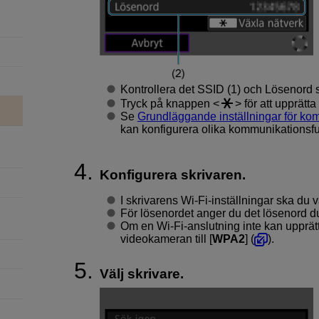
Kontrollera det
SSID
(1) och
Lösenord
s
Tryck på knappen
för att upprätt
Se
Grundläggande inställningar för ko
kan konfigurera olika kommunikationsfu
Konfigurera skrivaren.
I skrivarens
Wi-Fi
-inställningar ska du 
För lösenordet anger du det lösenord du
Om en Wi-Fi-anslutning inte kan upprätta
videokameran till [
WPA2
] (
).
Välj skrivare.