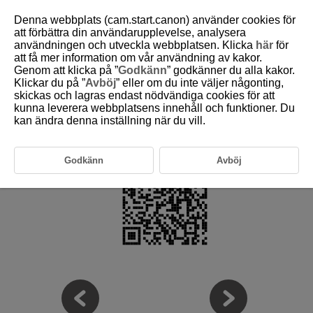
Denna webbplats (cam.start.canon) använder cookies för
att förbättra din användarupplevelse, analysera
användningen och utveckla webbplatsen. Klicka
här
för
att få mer information om vår användning av kakor.
D250-111
Genom att klicka på ”
Godkänn
” godkänner du alla kakor.
Klickar du på ”
Avböj
” eller om du inte väljer någonting,
Kompatibla tillbehör
skickas och lagras endast nödvändiga cookies för att
kunna leverera webbplatsens innehåll och funktioner. Du
kan ändra denna inställning när du vill.
Kontrollera följande webbplats för information om kompatibla tillbehör.
https://cam.start.canon/H002/
Godkänn
Avböj