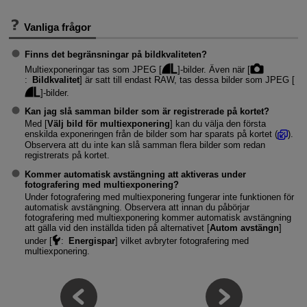
Vanliga frågor
Finns det begränsningar på bildkvaliteten?
Multiexponeringar tas som JPEG [
]-bilder. Även när [
:
Bildkvalitet
] är satt till endast RAW, tas dessa bilder som JPEG [
]-bilder.
Kan jag slå samman bilder som är registrerade på kortet?
Med [
Välj bild för multiexponering
] kan du välja den första
enskilda exponeringen från de bilder som har sparats på kortet (
).
Observera att du inte kan slå samman flera bilder som redan
registrerats på kortet.
Kommer automatisk avstängning att aktiveras under
fotografering med multiexponering?
Under fotografering med multiexponering fungerar inte funktionen för
automatisk avstängning. Observera att innan du påbörjar
fotografering med multiexponering kommer automatisk avstängning
att gälla vid den inställda tiden på alternativet [
Autom avstängn
]
under [
:
Energispar
] vilket avbryter fotografering med
multiexponering.