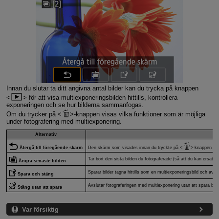
Innan du slutar ta ditt angivna antal bilder kan du trycka på knappen
för att visa multiexponeringsbilden hittills, kontrollera
exponeringen och se hur bilderna sammanfogas.
Om du trycker på
-knappen visas vilka funktioner som är möjliga
under fotografering med multiexponering.
Alternativ
Återgå till föregående skärm
Den skärm som visades innan du tryckte på
-knappen vis
Tar bort den sista bilden du fotograferade (så att du kan ersätt
Ångra senaste bilden
Sparar bilder tagna hittills som en multiexponeringsbild och avsl
Spara och stäng
Avslutar fotograferingen med multiexponering utan att spara bild
Stäng utan att spara
Var försiktig