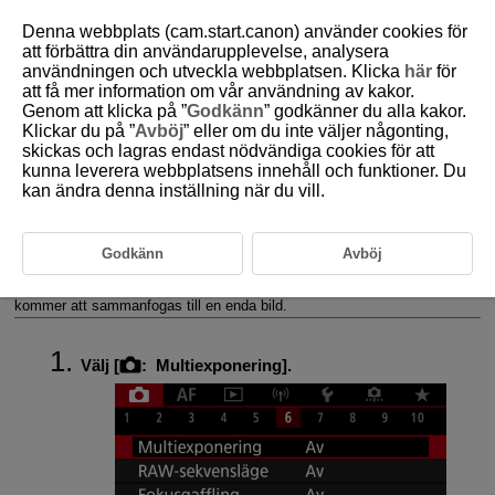
Denna webbplats (cam.start.canon) använder cookies för
att förbättra din användarupplevelse, analysera
användningen och utveckla webbplatsen. Klicka
här
för
att få mer information om vår användning av kakor.
D185-083
Genom att klicka på ”
Godkänn
” godkänner du alla kakor.
Klickar du på ”
Avböj
” eller om du inte väljer någonting,
Multiexponeringar
skickas och lagras endast nödvändiga cookies för att
kunna leverera webbplatsens innehåll och funktioner. Du
kan ändra denna inställning när du vill.
Slå samman multiexponeringar med en JPEG-bild som registrerats
på kortet
Godkänn
Avböj
Kontrollera och ta bort multiexponeringar under fotografering
När du fotograferar med multiexponeringar (2–9) kan du se hur bilderna
kommer att sammanfogas till en enda bild.
Välj [
:
Multiexponering
].