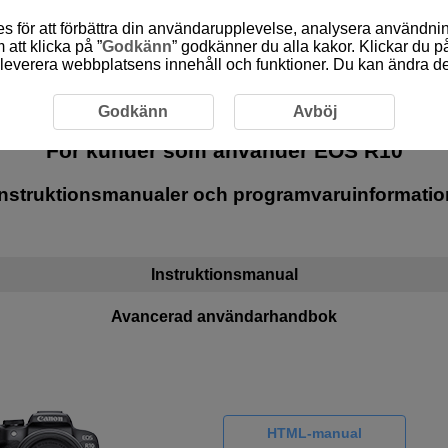
 för att förbättra din användarupplevelse, analysera användn
att klicka på ”
Godkänn
” godkänner du alla kakor. Klickar du på
leverera webbplatsens innehåll och funktioner. Du kan ändra denn
Godkänn
Avböj
För kunder som använder
EOS R10
Instruktionsmanualer och programvaruinformatio
Instruktionsmanual
Avancerad användarhandbok
HTML-manual