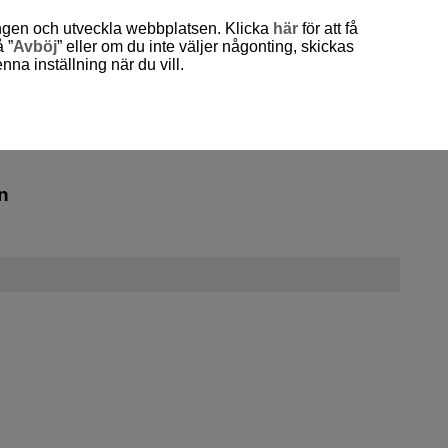
ingen och utveckla webbplatsen. Klicka
här
för att få
-- Välj region/land --
Svenska
 ”
Avböj
” eller om du inte väljer någonting, skickas
a inställning när du vill.
n