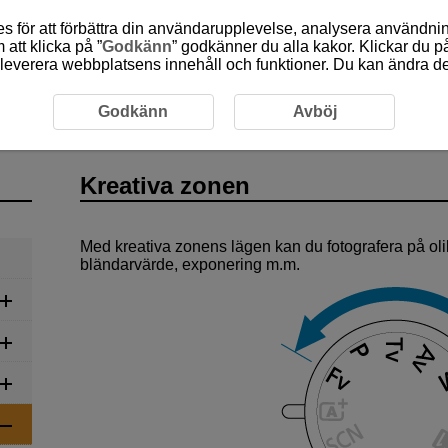
 för att förbättra din användarupplevelse, analysera användn
att klicka på ”
Godkänn
” godkänner du alla kakor. Klickar du på
leverera webbplatsens innehåll och funktioner. Du kan ändra denn
Godkänn
Avböj
Kreativa zonen
Med kreativa zonens lägen kan du fotografera på olika
bländarvärde, exponering m.m.