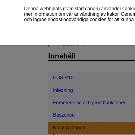
Denna webbplats (cam.start.canon) använder cookies
mer information om vår användning av kakor. Genom 
och lagras endast nödvändiga cookies för att kunna 
EOS R10
Kreativa zonen
D185-044
Innehåll
EOS R10
Inledning
Förberedelse och grundfunktioner
Baszonen
Kreativa zonen