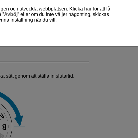
ingen och utveckla webbplatsen. Klicka
här
för att få
 ”
Avböj
” eller om du inte väljer någonting, skickas
a inställning när du vill.
 sätt genom att ställa in slutartid,