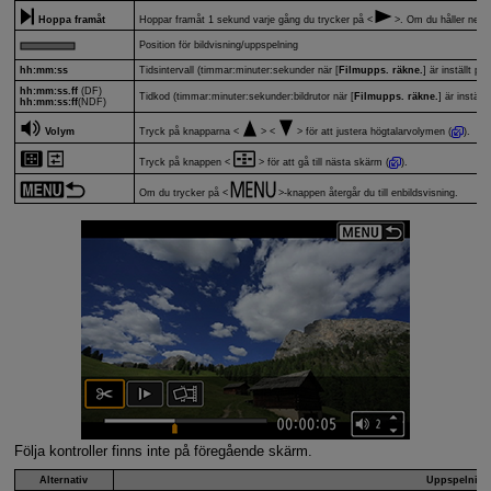
Hoppa framåt
Hoppar framåt 1 sekund varje gång du trycker på
. Om du håller ned
Position för bildvisning/uppspelning
hh:mm:ss
Tidsintervall (timmar:minuter:sekunder när [
Filmupps. räkne.
] är inställt på 
hh:mm:ss.ff
(DF)
Tidkod (timmar:minuter:sekunder:bildrutor när [
Filmupps. räkne.
] är inställt
hh:mm:ss:ff
(NDF)
Volym
Tryck på knapparna
för att justera högtalarvolymen (
).
Tryck på knappen
för att gå till nästa skärm (
).
Om du trycker på
-knappen återgår du till enbildsvisning.
Följa kontroller finns inte på föregående skärm.
Alternativ
Uppspelning