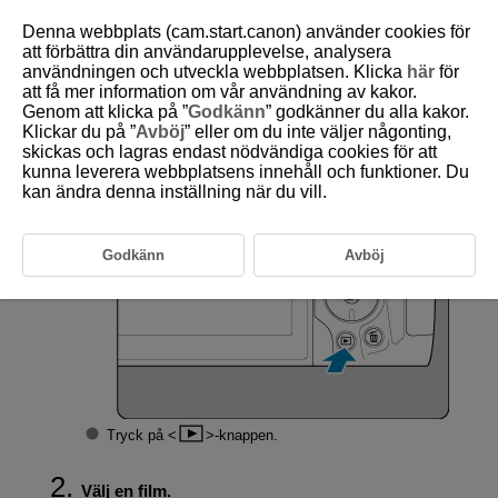
Denna webbplats (cam.start.canon) använder cookies för
att förbättra din användarupplevelse, analysera
användningen och utveckla webbplatsen. Klicka
här
för
att få mer information om vår användning av kakor.
D180-140
Genom att klicka på ”
Godkänn
” godkänner du alla kakor.
Klickar du på ”
Avböj
” eller om du inte väljer någonting,
Filmvisning
skickas och lagras endast nödvändiga cookies för att
kunna leverera webbplatsens innehåll och funktioner. Du
kan ändra denna inställning när du vill.
Byt till bildvisning.
Godkänn
Avböj
Tryck på
-knappen.
Välj en film.