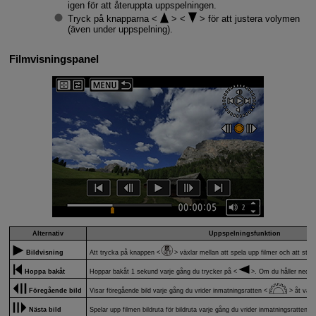
igen för att återuppta uppspelningen.
Tryck på knapparna
för att justera volymen
(även under uppspelning).
Filmvisningspanel
Alternativ
Uppspelningsfunktion
Bildvisning
Att trycka på knappen
växlar mellan att spela upp filmer och att sto
Hoppa bakåt
Hoppar bakåt 1 sekund varje gång du trycker på
. Om du håller ned
Föregående bild
Visar föregående bild varje gång du vrider inmatningsratten
åt väns
Nästa bild
Spelar upp filmen bildruta för bildruta varje gång du vrider inmatningsratten