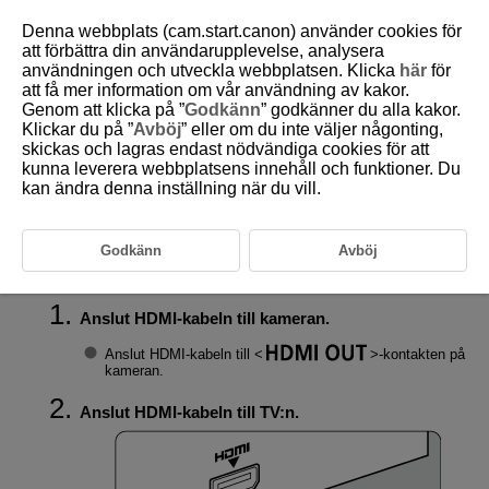
Denna webbplats (cam.start.canon) använder cookies för
att förbättra din användarupplevelse, analysera
användningen och utveckla webbplatsen. Klicka
här
för
att få mer information om vår användning av kakor.
D180-143
Genom att klicka på ”
Godkänn
” godkänner du alla kakor.
Klickar du på ”
Avböj
” eller om du inte väljer någonting,
Bildvisning på en TV
skickas och lagras endast nödvändiga cookies för att
kunna leverera webbplatsens innehåll och funktioner. Du
kan ändra denna inställning när du vill.
Om du ansluter kameran till en TV med en kommersiellt tillgänglig
HDMI-kabel kan du visa stillbilderna och filmerna som finns på TV:n.
Bekräfta att [
:
Videosystem
] är korrekt inställt på [
För NTSC
] eller
[
För PAL
]
(beroende på din tv:s videosystem) om bilden inte visas på
Godkänn
Avböj
TV-skärmen.
Anslut HDMI-kabeln till kameran.
Anslut HDMI-kabeln till
-kontakten på
kameran.
Anslut HDMI-kabeln till TV:n.