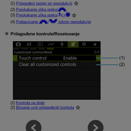
(1)
Prilagođeni tasteri pri reprodukciji
(2)
Preskakanje slika preko/
(3)
Preskakanje slika preko/
+
(4)
Prebacivanje
/
tokom reprodukcije
Prilagođene kontrole
/
Resetovanje
(1)
Kontrola na dodir
(2)
Brisanje svih prilagođenih kontrola