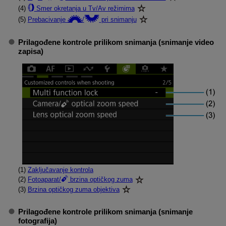
(4)
Smer okretanja u Tv/Av režimima
(5)
Prebacivanje
/
pri snimanju
Prilagođene kontrole prilikom snimanja
(snimanje video
zapisa)
(1)
Zaključavanje kontrola
(2)
Fotoaparat/
brzina optičkog zuma
(3)
Brzina optičkog zuma objektiva
Prilagođene kontrole prilikom snimanja
(snimanje
fotografija)