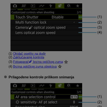
(1)
Okidač osetljiv na dodir
(2)
Zaključavanje kontrola
(3)
Fotoaparat/
brzina optičkog zuma
(4)
Brzina optičkog zuma objektiva
Prilagođene kontrole prilikom snimanja