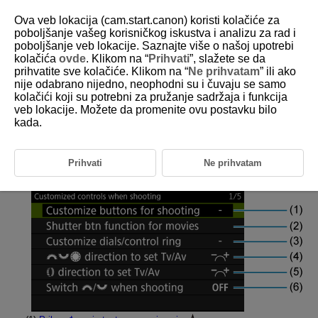
Ova veb lokacija (cam.start.canon) koristi kolačiće za
poboljšanje vašeg korisničkog iskustva i analizu za rad i
poboljšanje veb lokacije. Saznajte više o našoj upotrebi
kolačića
ovde
. Klikom na “
Prihvati
”, slažete se da
D388-232
prihvatite sve kolačiće. Klikom na “
Ne prihvatam
” ili ako
nije odabrano nijedno, neophodni su i čuvaju se samo
Kartica u meniju: Prilagođavanje
kolačići koji su potrebni za pružanje sadržaja i funkcija
kontrola
veb lokacije. Možete da promenite ovu postavku bilo
kada.
Prilagođene kontrole prilikom snimanja
(snimanje video
zapisa)
Prihvati
Ne prihvatam