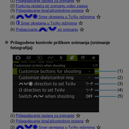
(1)
Prilagođavanje tastera za snimanje
(2)
Funkcija okidača pri snimanju video zapisa
(3)
Prilagođavanje birača/kontrolnog prstena
(4)
Smer okretanja u Tv/Av režimima
(5)
Smer okretanja u Tv/Av režimima
(6)
Prebacivanje
/
pri snimanju
Prilagođene kontrole prilikom snimanja
(snimanje
fotografija)
(1)
Prilagođavanje tastera za snimanje
(2)
Prilagođavanje birača/kontrolnog prstena
(3)
Smer okretanja u Tv/Av režimima