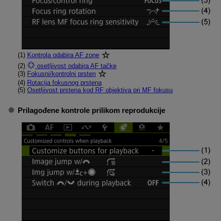
(1)
Kontrola odabira AF zone
(2)
osetljivost odabira AF tačke
(3)
Fokusni/kontrolni prsten
(4)
Rotacija fokusnog prstena
(5)
Osetljivost prstena kod RF objektiva pri MF fokusu
Prilagođene kontrole prilikom reprodukcije