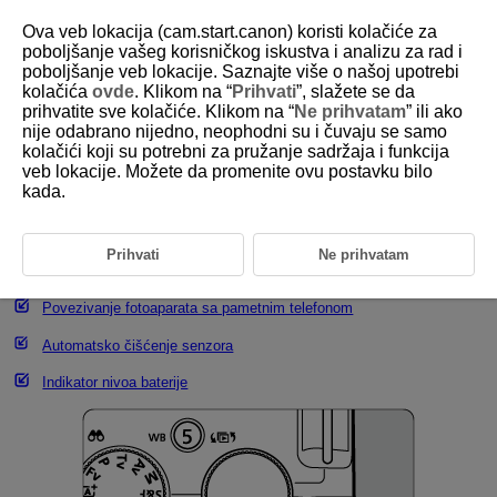
Ova veb lokacija (cam.start.canon) koristi kolačiće za
poboljšanje vašeg korisničkog iskustva i analizu za rad i
poboljšanje veb lokacije. Saznajte više o našoj upotrebi
kolačića
ovde
. Klikom na “
Prihvati
”, slažete se da
D388-020
prihvatite sve kolačiće. Klikom na “
Ne prihvatam
” ili ako
nije odabrano nijedno, neophodni su i čuvaju se samo
Uključivanje fotoaparata
kolačići koji su potrebni za pružanje sadržaja i funkcija
veb lokacije. Možete da promenite ovu postavku bilo
kada.
Podešavanje jezika prikaza
Podešavanje lozinke
Prihvati
Ne prihvatam
Podešavanje datuma, vremena i vremenske zone
Povezivanje fotoaparata sa pametnim telefonom
Automatsko čišćenje senzora
Indikator nivoa baterije