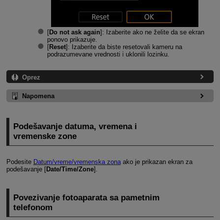
[
Do not ask again
]: Izaberite ako ne želite da se ekran
ponovo prikazuje.
[
Reset
]: Izaberite da biste resetovali kameru na
podrazumevane vrednosti i uklonili lozinku.
Oprez
Napomena
Podešavanje datuma, vremena i
vremenske zone
Podesite
Datum/vreme/vremenska zona
ako je prikazan ekran za
podešavanje [
Date/Time/Zone
].
Povezivanje fotoaparata sa pametnim
telefonom