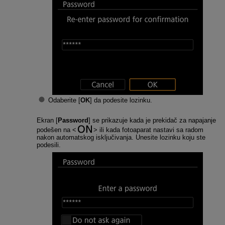
Odaberite [
OK
] da podesite lozinku.
Ekran [
Password
] se prikazuje kada je prekidač za napajanje
podešen na
ili kada fotoaparat nastavi sa radom
nakon automatskog isključivanja. Unesite lozinku koju ste
podesili.