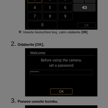
Unesite šestocifreni broj, zatim odaberite [
OK
].
Odaberite [
OK
].
Ponovo unesite lozinku.