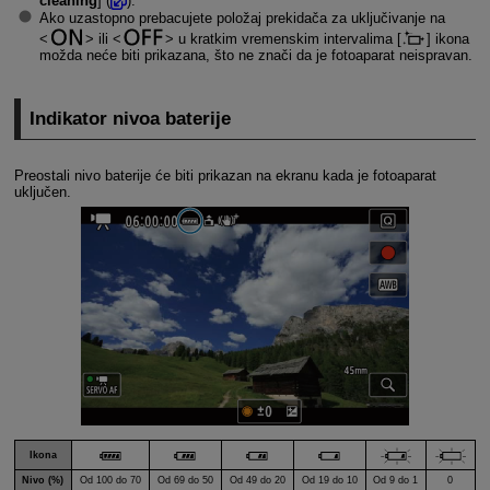
cleaning
] (
).
Ako uzastopno prebacujete položaj prekidača za uključivanje na
ili
u kratkim vremenskim intervalima [
] ikona
možda neće biti prikazana, što ne znači da je fotoaparat neispravan.
Indikator nivoa baterije
Preostali nivo baterije će biti prikazan na ekranu kada je fotoaparat
uključen.
Ikona
Nivo (%)
Od 100 do 70
Od 69 do 50
Od 49 do 20
Od 19 do 10
Od 9 do 1
0