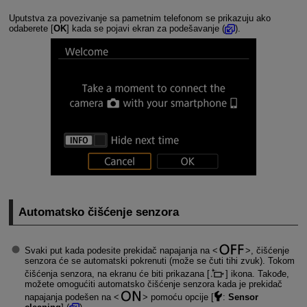
Uputstva za povezivanje sa pametnim telefonom se prikazuju ako
odaberete [
OK
] kada se pojavi ekran za podešavanje (
).
Automatsko čišćenje senzora
Svaki put kada podesite prekidač napajanja na
, čišćenje
senzora će se automatski pokrenuti (može se čuti tihi zvuk). Tokom
čišćenja senzora, na ekranu će biti prikazana [
] ikona. Takođe,
možete omogućiti automatsko čišćenje senzora kada je prekidač
napajanja podešen na
pomoću opcije [
:
Sensor