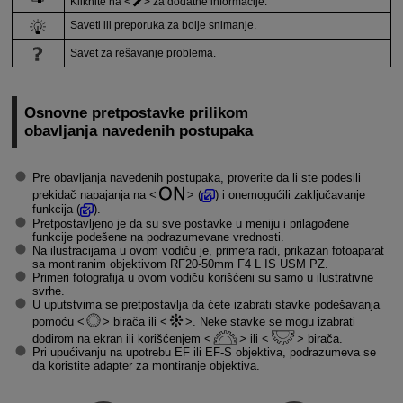
Kliknite na
za dodatne informacije.
Saveti ili preporuka za bolje snimanje.
Savet za rešavanje problema.
Osnovne pretpostavke prilikom
obavljanja navedenih postupaka
Pre obavljanja navedenih postupaka, proverite da li ste podesili
prekidač napajanja na
(
) i onemogućili zaključavanje
funkcija (
).
Pretpostavljeno je da su sve postavke u meniju i prilagođene
funkcije podešene na podrazumevane vrednosti.
Na ilustracijama u ovom vodiču je, primera radi, prikazan fotoaparat
sa montiranim objektivom
RF20-50mm
F4 L IS USM PZ.
Primeri fotografija u ovom vodiču korišćeni su samo u ilustrativne
svrhe.
U uputstvima se pretpostavlja da ćete izabrati stavke podešavanja
pomoću
birača ili
. Neke stavke se mogu izabrati
dodirom na ekran ili korišćenjem
ili
birača.
Pri upućivanju na upotrebu EF ili
EF-S
objektiva, podrazumeva se
da koristite adapter za montiranje objektiva.