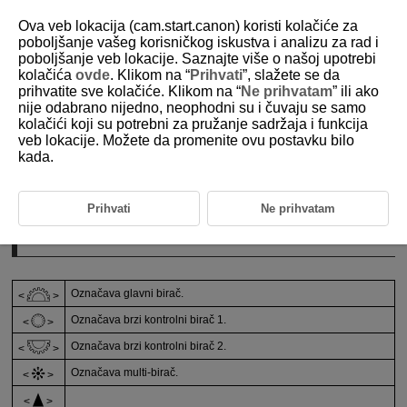
Ova veb lokacija (cam.start.canon) koristi kolačiće za
poboljšanje vašeg korisničkog iskustva i analizu za rad i
poboljšanje veb lokacije. Saznajte više o našoj upotrebi
kolačića
ovde
. Klikom na “
Prihvati
”, slažete se da
D388-008
prihvatite sve kolačiće. Klikom na “
Ne prihvatam
” ili ako
nije odabrano nijedno, neophodni su i čuvaju se samo
O ovom vodiču
kolačići koji su potrebni za pružanje sadržaja i funkcija
veb lokacije. Možete da promenite ovu postavku bilo
kada.
Ikone u ovom vodiču
Osnovne pretpostavke prilikom obavljanja navedenih postupaka
Prihvati
Ne prihvatam
Ikone u ovom vodiču
Označava glavni birač.
Označava brzi kontrolni birač 1.
Označava brzi kontrolni birač 2.
Označava multi-birač.