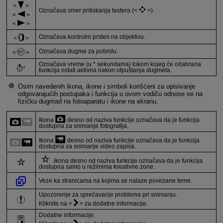
Označava smer pritiskanja tastera (
).
Označava kontrolni prsten na objektivu.
Označava dugme za potvrdu.
Označava vreme (u * sekundama) tokom kojeg će odabrana
*
funkcija ostati aktivna nakon otpuštanja dugmeta.
Osim navedenih ikona, ikone i simboli korišćeni za opisivanje
odgovarajućih postupaka i funkcija u ovom vodiču odnose se na
fizičku dugmad na fotoaparatu i ikone na ekranu.
Ikona
desno od naziva funkcije označava da je funkcija
dostupna za snimanje fotografija.
Ikona
desno od naziva funkcije označava da je funkcija
dostupna za snimanje video zapisa.
ikona desno od naziva funkcije označava da je funkcija
dostupna samo u režimima kreativne zone.
Veze ka stranicama na kojima se nalaze povezane teme.
Upozorenje za sprečavanje problema pri snimanju.
Kliknite na
za dodatne informacije.
Dodatne informacije.