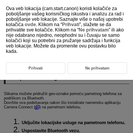
Ova veb lokacija (cam.start.canon) koristi kolačiće za
poboljšanje vašeg korisničkog iskustva i analizu za rad i
poboljšanje veb lokacije. Saznajte više o našoj upotrebi
kolačića
ovde
. Klikom na “
Prihvati
”, slažete se da
D101-158
prihvatite sve kolačiće. Klikom na “
Ne prihvatam
” ili ako
nije odabrano nijedno, neophodni su i čuvaju se samo
GPS postavke
kolačići koji su potrebni za pružanje sadržaja i funkcija
veb lokacije. Možete da promenite ovu postavku bilo
kada.
GPS preko mobilnog telefona
Prikaz informacija o GPS vezi
Prihvati
Ne prihvatam
GPS preko mobilnog telefona
Slikama možete pridružiti geo-oznake pomoću pametnog telefona sa
podrškom za Bluetooth.
Dovršite ova podešavanja nakon što instalirate namensku aplikaciju
Camera Connect (
) na pametnom telefonu.
Uključite lokacijske usluge na pametnom telefonu.
Uspostavite Bluetooth vezu.