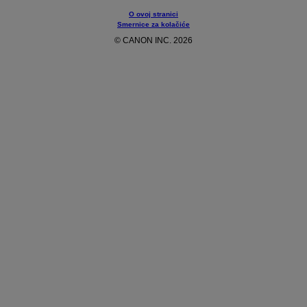
O ovoj stranici
Smernice za kolačiće
© CANON INC. 2026