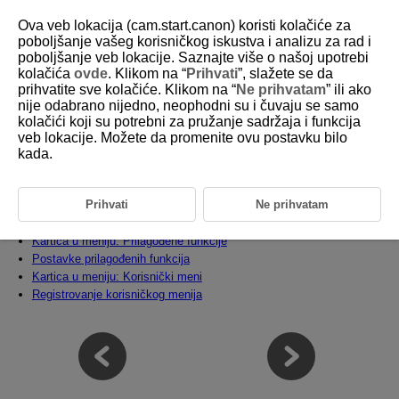
Ova veb lokacija (cam.start.canon) koristi kolačiće za
poboljšanje vašeg korisničkog iskustva i analizu za rad i
poboljšanje veb lokacije. Saznajte više o našoj upotrebi
kolačića
ovde
. Klikom na “
Prihvati
”, slažete se da
D180-233
prihvatite sve kolačiće. Klikom na “
Ne prihvatam
” ili ako
nije odabrano nijedno, neophodni su i čuvaju se samo
Prilagođene funkcije/Korisnički
kolačići koji su potrebni za pružanje sadržaja i funkcija
meni
veb lokacije. Možete da promenite ovu postavku bilo
kada.
Možete precizno i detaljno podesiti funkcije fotoaparata i izmeniti
funkcije tastera i birača u skladu sa vašim potrebama pri snimanju.
Takođe možete dodati često korišćene postavke iz menija i prilagođene
Prihvati
Ne prihvatam
funkcije na karticu Korisnički meni.
Kartica u meniju: Prilagođene funkcije
Postavke prilagođenih funkcija
Kartica u meniju: Korisnički meni
Registrovanje korisničkog menija