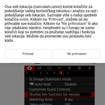
Ova veb lokacija (cam.start.canon) koristi kolačiće za
poboljšanje vašeg korisničkog iskustva i analizu za rad i
poboljšanje veb lokacije. Saznajte više o našoj upotrebi
kolačića
ovde
. Klikom na “
Prihvati
”, slažete se da
D180-115
prihvatite sve kolačiće. Klikom na “
Ne prihvatam
” ili ako
nije odabrano nijedno, neophodni su i čuvaju se samo
Funkcija okidača pri snimanju
kolačići koji su potrebni za pružanje sadržaja i funkcija
video zapisa
veb lokacije. Možete da promenite ovu postavku bilo
kada.
Možete podesiti funkcije koje se izvršavaju pritiskom na taster okidača,
do pola ili do kraja, tokom snimanja video zapisa.
Prihvati
Ne prihvatam
Odaberite [
:
Shutter btn function for movies
].