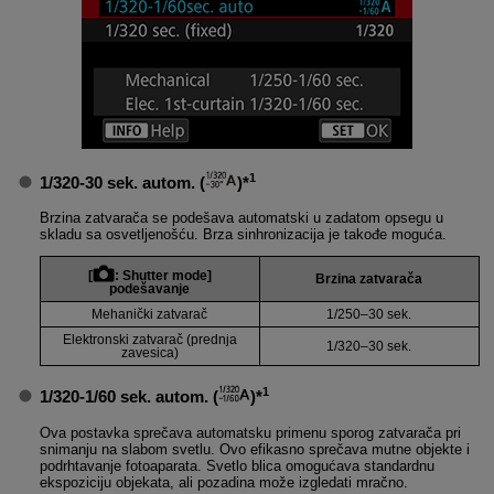
1
1/320-30 sek. autom.
(
)*
Brzina zatvarača se podešava automatski u zadatom opsegu u
skladu sa osvetljenošću. Brza sinhronizacija je takođe moguća.
[
:
Shutter mode
]
Brzina zatvarača
podešavanje
Mehanički zatvarač
1/250–30 sek.
Elektronski zatvarač (prednja
1/320–30 sek.
zavesica)
1
1/320-1/60 sek. autom.
(
)*
Ova postavka sprečava automatsku primenu sporog zatvarača pri
snimanju na slabom svetlu. Ovo efikasno sprečava mutne objekte i
podrhtavanje fotoaparata. Svetlo blica omogućava standardnu
ekspoziciju objekata, ali pozadina može izgledati mračno.