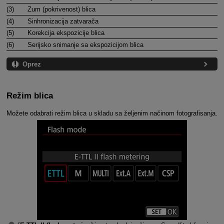
(3)
Zum (pokrivenost) blica
(4)
Sinhronizacija zatvarača
(5)
Korekcija ekspozicije blica
(6)
Serijsko snimanje sa ekspozicijom blica
Oprez
Režim blica
Možete odabrati režim blica u skladu sa željenim načinom fotografisanja.