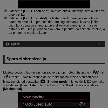
Odaberite [
E-TTL each shot
] da biste obavili merenje svetla blica za
svaku sliku.
Odaberite [
E-TTL 1st shot
] da biste obavili merenje svetla blica
samo za prvu sliku pre početka rafalnog snimanja. Izlazna jačina
blica korišćena pri snimanju prve slike biće primenjena i na sve
ostale slike. Ovo je korisno ako vam je prioritet da snimate rafalno, a
da pritom ne menjate kadar.
Oprez
Spora sinhronizacija
Možete podesiti brzinu sinhronizacije blica pri fotografisanju u
ili
režimu. Vodite računa da će maksimalna brzina sinhronizacije
blica zavisiti od postavke [
:
Shutter mode
] i iznosiće 1/320 sek. ako
ste odabrali [
Elec. 1st-curtain
] odnosno 1/250 sek. ako ste odabrali
[
Mechanical
].