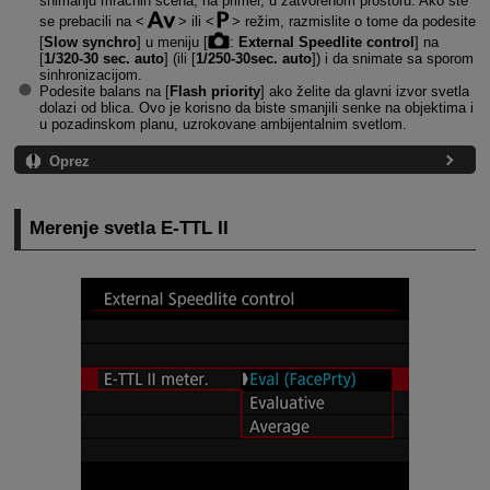
snimanju mračnih scena, na primer, u zatvorenom prostoru. Ako ste
se prebacili na
ili
režim, razmislite o tome da podesite
[
Slow synchro
] u meniju [
:
External Speedlite control
] na
[
1/320-30 sec. auto
] (ili [
1/250-30sec. auto
]) i da snimate sa sporom
sinhronizacijom.
Podesite balans na [
Flash priority
] ako želite da glavni izvor svetla
dolazi od blica. Ovo je korisno da biste smanjili senke na objektima i
u pozadinskom planu, uzrokovane ambijentalnim svetlom.
Oprez
Merenje svetla
E-TTL II