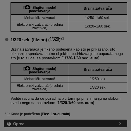
[
:
Shutter mode
]
Brzina zatvarača
podešavanje
Mehanički zatvarač
1/250–1/60 sek.
Elektronski zatvarač (prednja
1/320–1/60 sek.
zavesica)
1
1/320 sek. (fiksno)
(
)*
Brzina zatvarača je fiksno podešena kao što je prikazano, što
efikasnije sprečava mutne objekte i podrhtavanje fotoaparata nego
što je to slučaj sa postavkom [
1/320-1/60 sec. auto
].
[
:
Shutter mode
]
Brzina zatvarača
podešavanje
Mehanički zatvarač
1/250 sek.
Elektronski zatvarač (prednja
1/320 sek.
zavesica)
Vodite računa da će pozadina biti tamnija pri snimanju na slabom
svetlu nego sa postavkom [
1/320-1/60 sec. auto
].
1: Kada je podešeno [
Elec. 1st-curtain
].
Oprez