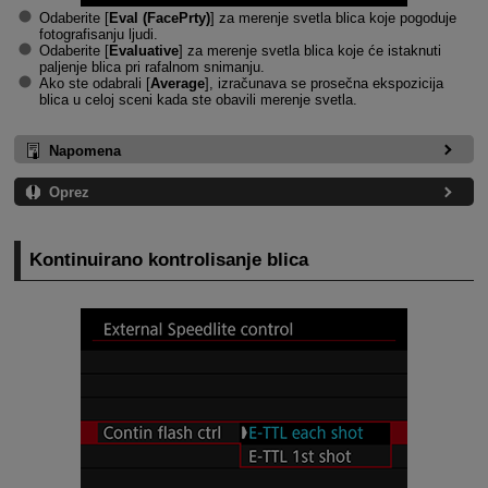
Odaberite [
Eval (FacePrty)
] za merenje svetla blica koje pogoduje
fotografisanju ljudi.
Odaberite [
Evaluative
] za merenje svetla blica koje će istaknuti
paljenje blica pri rafalnom snimanju.
Ako ste odabrali [
Average
], izračunava se prosečna ekspozicija
blica u celoj sceni kada ste obavili merenje svetla.
Napomena
Oprez
Kontinuirano kontrolisanje blica