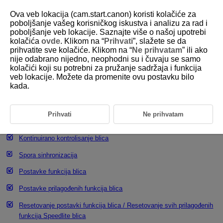
Ova veb lokacija (cam.start.canon) koristi kolačiće za
poboljšanje vašeg korisničkog iskustva i analizu za rad i
poboljšanje veb lokacije. Saznajte više o našoj upotrebi
kolačića
ovde
. Klikom na “
Prihvati
”, slažete se da
D180-067
prihvatite sve kolačiće. Klikom na “
Ne prihvatam
” ili ako
nije odabrano nijedno, neophodni su i čuvaju se samo
Postavke funkcija blica
kolačići koji su potrebni za pružanje sadržaja i funkcija
veb lokacije. Možete da promenite ovu postavku bilo
kada.
Aktiviranje blica
E-TTL
balans
Prihvati
Ne prihvatam
Merenje svetla blica
E-TTL II
Kontinuirano kontrolisanje blica
Spora sinhronizacija
Postavke funkcija blica
Postavke prilagođenih funkcija blica
Resetovanje postavki funkcija blica / Resetovanje svih prilagođenih
funkcija Speedlite blica