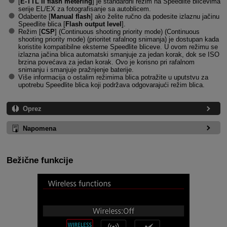
[
E-TTL II flash metering
] je standardni režim na Speedlite blicevima
serije EL/EX za fotografisanje sa autoblicem.
Odaberite [
Manual flash
] ako želite ručno da podesite izlaznu jačinu
Speedlite blica [
Flash output level
].
Režim [
CSP
] (
Continuous shooting priority mode
) (Continuous
shooting priority mode) (prioritet rafalnog snimanja) je dostupan kada
koristite kompatibilne eksterne Speedlite bliceve. U ovom režimu se
izlazna jačina blica automatski smanjuje za jedan korak, dok se ISO
brzina povećava za jedan korak. Ovo je korisno pri rafalnom
snimanju i smanjuje pražnjenje baterije.
Više informacija o ostalim režimima blica potražite u uputstvu za
upotrebu Speedlite blica koji podržava odgovarajući režim blica.
Oprez
Napomena
Bežične funkcije