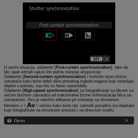
U većini situacija, odaberite [
First-curtain synchronization
], tako da
blic opali odmah nakon što počne merenje ekspozicije.
Odaberite [
Second-curtain synchronization
] i koristite sporu brzinu
zatvarača kako biste dobili slike prirodnog izgleda tragova koje ostavljaju
objekti u pokretu, kao što su farovi automobila.
Odaberite [
High-speed synchronization
] za fotografisanje sa blicem sa
većom brzinom zatvarača od maksimalne brzine sinhronizacije blica sa
zatvaračem. Ovo je naročito efikasno pri snimanju sa otvorenom
blendom u
režimu kako biste npr. zamutili pozadinu iza objekata
koje fotografišete na otvorenom prostoru i na dnevnom svetlu.
Oprez