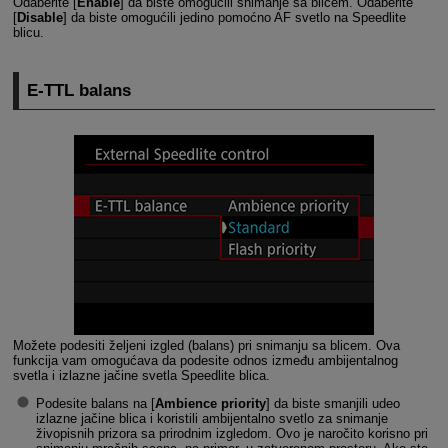
Odaberite [
Enable
] da biste omogućili snimanje sa blicem. Odaberite
[
Disable
] da biste omogućili jedino pomoćno AF svetlo na Speedlite
blicu.
E-TTL
balans
Možete podesiti željeni izgled (balans) pri snimanju sa blicem. Ova
funkcija vam omogućava da podesite odnos između ambijentalnog
svetla i izlazne jačine svetla Speedlite blica.
Podesite balans na [
Ambience priority
] da biste smanjili udeo
izlazne jačine blica i koristili ambijentalno svetlo za snimanje
živopisnih prizora sa prirodnim izgledom. Ovo je naročito korisno pri