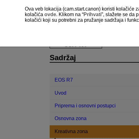
Ova veb lokacija (cam.start.canon) koristi kolačiće 
kolačića
ovde
. Klikom na “
Prihvati
”, slažete se da p
kolačići koji su potrebni za pružanje sadržaja i fun
EOS R7
Kreativna zona
B: Duga
D180-050
Sadržaj
EOS R7
Uvod
Priprema i osnovni postupci
Osnovna zona
Kreativna zona