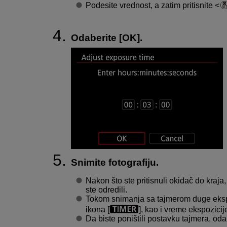
Podesite vrednost, a zatim pritisnite
Odaberite [
OK
].
Snimite fotografiju.
Nakon što ste pritisnuli okidač do kraja,
ste odredili.
Tokom snimanja sa tajmerom duge ekspo
ikona [
], kao i vreme ekspozicij
Da biste poništili postavku tajmera, odab