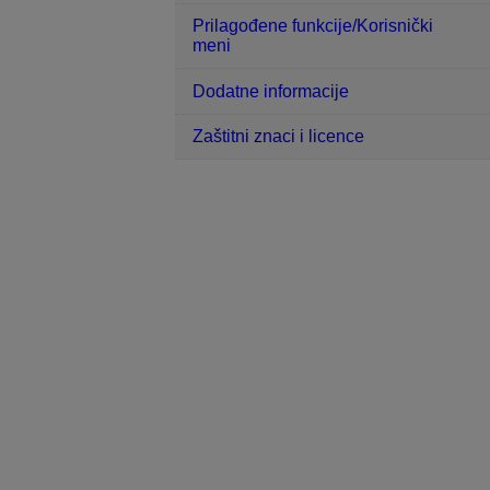
Prilagođene funkcije/Korisnički
meni
Dodatne informacije
Zaštitni znaci i licence