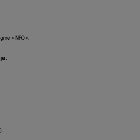
 dugme
.
je.
).