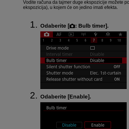
Vodite računa da tajmer duge ekspozicije možete pod
ekspozicija), u kojem će on jedino imati efekta.
Odaberite [
:
Bulb timer
].
Odaberite [
Enable
].