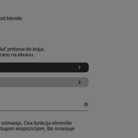
ost blende.
ač pritisnut do kraja.
azano na ekranu.
 snimanja. Ova funkcija eliminiše
 dugom ekspozicijom, što smanjuje