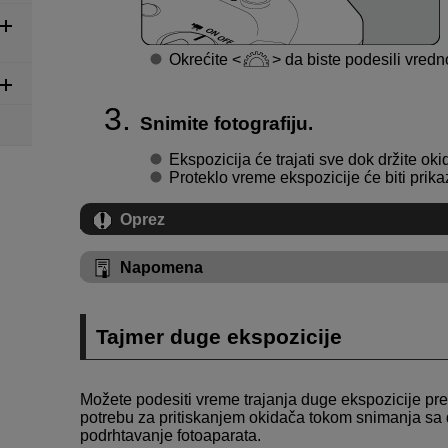
Okrećite
da biste podesili vredn
Snimite fotografiju.
Ekspozicija će trajati sve dok držite okid
Proteklo vreme ekspozicije će biti prik
Oprez
Napomena
Tajmer duge ekspozicije
Možete podesiti vreme trajanja duge ekspozicije pre
potrebu za pritiskanjem okidača tokom snimanja sa
podrhtavanje fotoaparata.