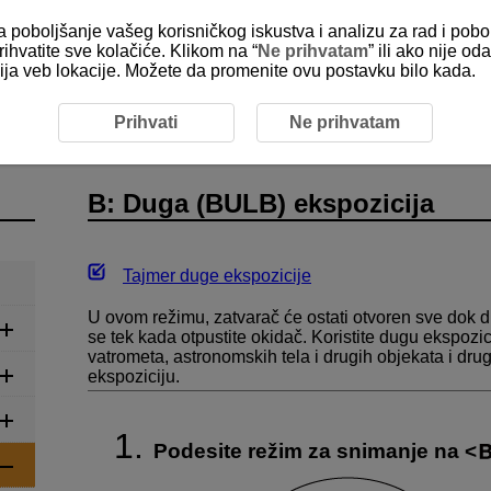
za poboljšanje vašeg korisničkog iskustva i analizu za rad i pobo
rihvatite sve kolačiće. Klikom na “
Ne prihvatam
” ili ako nije 
kcija veb lokacije. Možete da promenite ovu postavku bilo kada.
 (BULB) ekspozicija
Prihvati
Ne prihvatam
B: Duga (BULB) ekspozicija
Tajmer duge ekspozicije
U ovom režimu, zatvarač će ostati otvoren sve dok drž
se tek kada otpustite okidač. Koristite dugu ekspozi
vatrometa, astronomskih tela i drugih objekata i dru
ekspoziciju.
Podesite režim za snimanje na