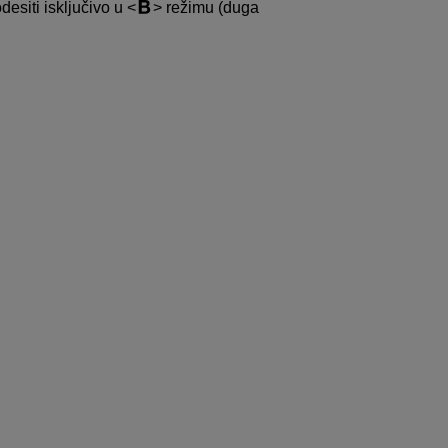
esiti isključivo u
režimu (duga