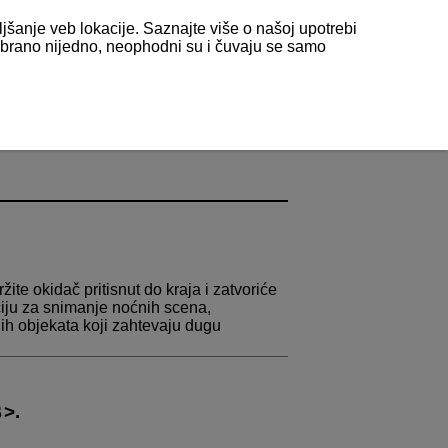
ljšanje veb lokacije. Saznajte više o našoj upotrebi
odabrano nijedno, neophodni su i čuvaju se samo
ite okidač pritisnut do kraja i zatvoriće
ciju za snimanje noćnih scena,
gih objekata koji zahtevaju dugu
.