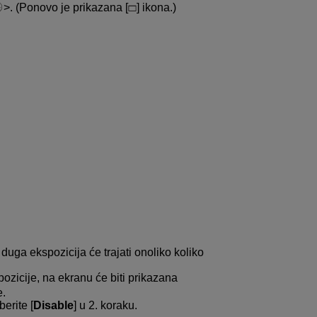
. (Ponovo je prikazana [
] ikona.)
 duga ekspozicija će trajati onoliko koliko
zicije, na ekranu će biti prikazana
e.
erite [
Disable
] u 2. koraku.