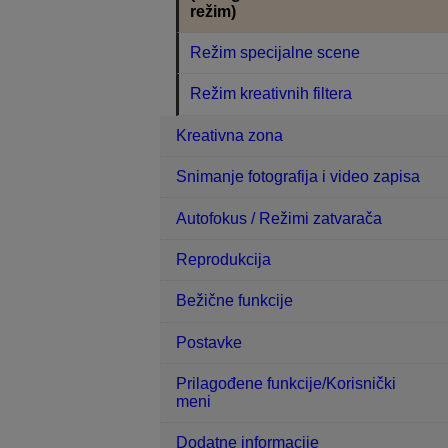
režim)
Režim specijalne scene
Režim kreativnih filtera
Kreativna zona
Snimanje fotografija i video zapisa
Autofokus / Režimi zatvarača
Reprodukcija
Bežične funkcije
Postavke
Prilagođene funkcije/Korisnički
meni
Dodatne informacije