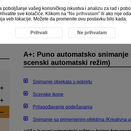
za poboljšanje vašeg korisničkog iskustva i analizu za rad i pobo
rihvatite sve kolačiće. Klikom na “
Ne prihvatam
” ili ako nije 
kcija veb lokacije. Možete da promenite ovu postavku bilo kada.
o automatsko snimanje (inteligentni scenski automatski režim)
Prihvati
Ne prihvatam
A+: Puno automatsko snimanje (
scenski automatski režim)
Snimanje objekata u pokretu
Scenske ikone
Prilagođavanje podešavanja
Snimanje sa primenjenim efektima (
Kreativna a