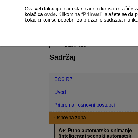
Ova veb lokacija (cam.start.canon) koristi kolačiće 
kolačića
ovde
. Klikom na “
Prihvati
”, slažete se da p
kolačići koji su potrebni za pružanje sadržaja i fun
EOS R7
Osnovna zona
A+: Pun
D180-028
Sadržaj
EOS R7
Uvod
Priprema i osnovni postupci
Osnovna zona
A+: Puno automatsko snimanje
(inteligentni scenski automatski