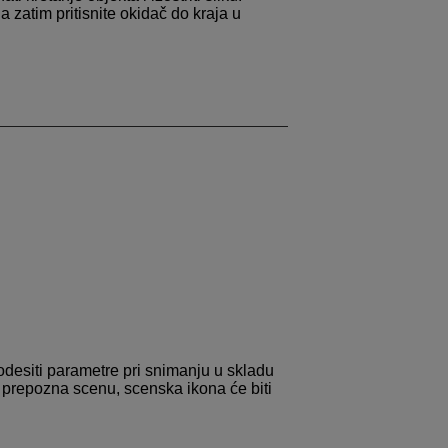
a zatim pritisnite okidač do kraja u
odesiti parametre pri snimanju u skladu
t prepozna scenu, scenska ikona će biti