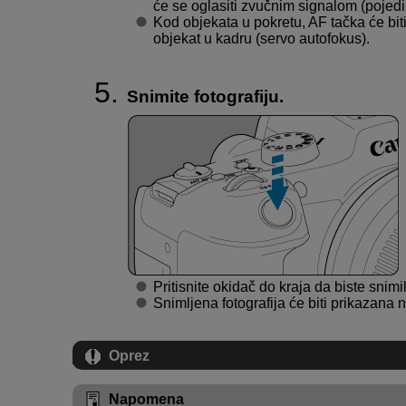
će se oglasiti zvučnim signalom (pojedi
Kod objekata u pokretu, AF tačka će bit
objekat u kadru (servo autofokus).
Snimite fotografiju.
Pritisnite okidač do kraja da biste snimili
Snimljena fotografija će biti prikazana
Oprez
Napomena