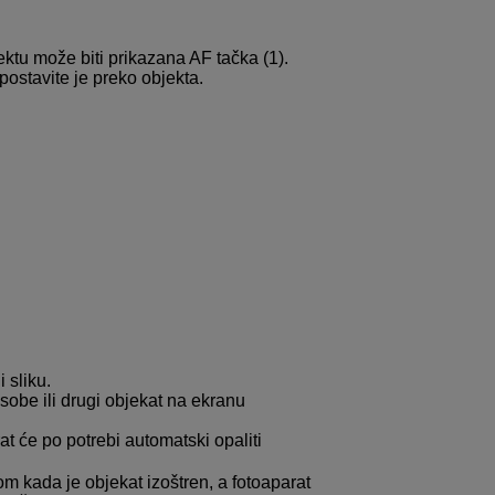
ktu može biti prikazana AF tačka (1).
ostavite je preko objekta.
i sliku.
e osobe ili drugi objekat na ekranu
t će po potrebi automatski opaliti
m kada je objekat izoštren, a fotoaparat