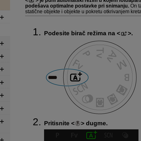
je puni automatski režim u kojem fotoapara
podešava optimalne postavke pri snimanju.
On t
statične objekte i objekte u pokretu otkrivanjem kret
Podesite birač režima na
.
Pritisnite
dugme.