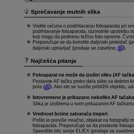
Sprečavanje mutnih slika
Vodite računa o podrhtavanju fotoaparata pri sni
podrhtavanje fotoaparata, razmotrite upotrebu stat
koji mogu da podnesu težinu foto-opreme. Čvrsto 
Preporučuje se da koristite daljinski prekidač 
daljinski upravljač (prodaje se zasebno,
).
Najčešća pitanja
Fotoaparat ne može da izoštri sliku (AF tačka
Postavite AF tačku preko dela slike sa dobrim ko
pola (
). Ako ste se suviše približili objektu, u
Istovremeno je prikazano nekoliko AF tačaka
Slika je izoštrena u svim prikazanim AF tačkama
Vrednost brzine zatvarača treperi.
Pošto je previše mračno, objekat na fotografiji
fotoaparata. Preporučuje se da postavite fotoapar
Speedlite blic serije EL/EX (prodaje se zasebn