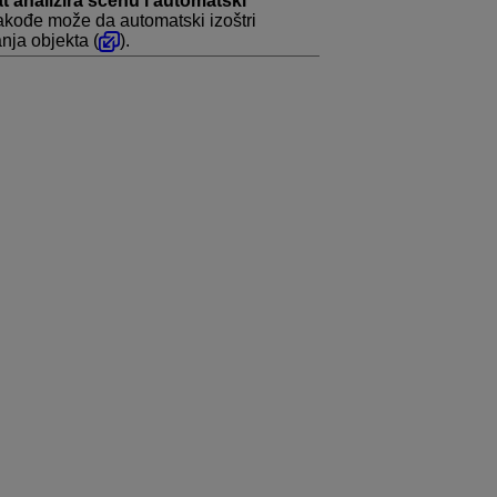
t analizira scenu i automatski
akođe može da automatski izoštri
anja objekta (
).