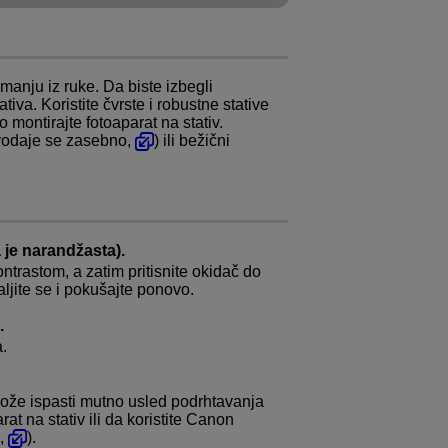
manju iz ruke. Da biste izbegli
iva. Koristite čvrste i robustne stative
montirajte fotoaparat na stativ.
(prodaje se zasebno,
) ili bežični
 je narandžasta).
ntrastom, a zatim pritisnite okidač do
daljite se i pokušajte ponovo.
.
.
 može ispasti mutno usled podrhtavanja
at na stativ ili da koristite Canon
o,
).