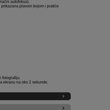
načni autofokus).
i prikazana plavom bojom i pratiće
 fotografiju.
 na ekranu na oko 2 sekunde.