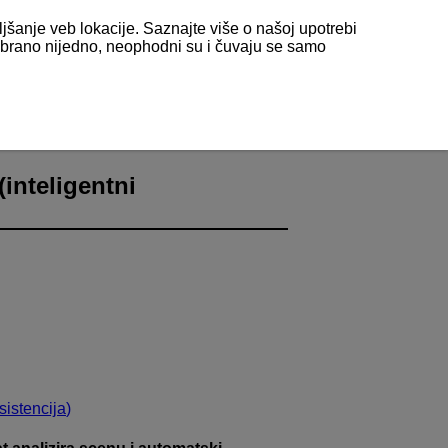
ljšanje veb lokacije. Saznajte više o našoj upotrebi
odabrano nijedno, neophodni su i čuvaju se samo
inteligentni
sistencija
)