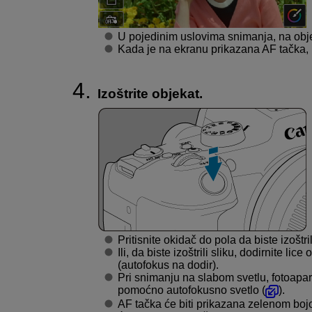
U pojedinim uslovima snimanja, na obje
Kada je na ekranu prikazana AF tačka, p
Izoštrite objekat.
Pritisnite okidač do pola da biste izoštril
Ili, da biste izoštrili sliku, dodirnite lic
(autofokus na dodir).
Pri snimanju na slabom svetlu, fotoapara
pomoćno autofokusno svetlo (
).
AF tačka će biti prikazana zelenom bojo