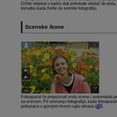
Držite objekat u kadru dok pritiskate okidač do pola, 
trenutku kada želite da snimite fotografiju.
Scenske ikone
Fotoaparat će prepoznati vrstu scene i automatski p
sa scenom. Pri snimanju fotografija, kada fotoapara
prikazana u gornjem levom uglu ekrana (
).