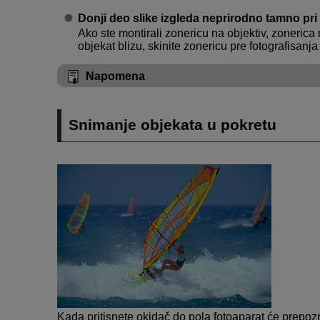
Donji deo slike izgleda neprirodno tamno pri
Ako ste montirali zonericu na objektiv, zonerica 
objekat blizu, skinite zonericu pre fotografisanja
Napomena
Snimanje objekata u pokretu
Kada pritisnete okidač do pola fotoaparat će prepoznat