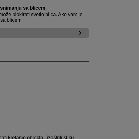
 snimanju sa blicem.
može blokirati svetlo blica. Ako vam je
 sa blicem.
i kretanje objekta i izoštriti sliku.