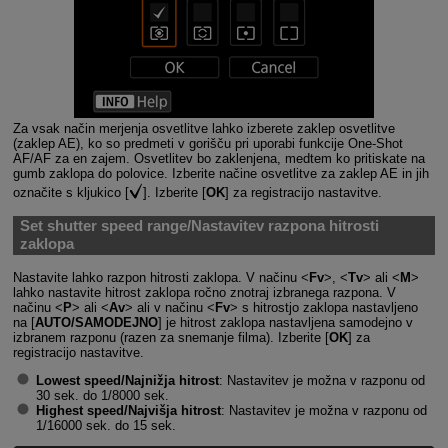
Za vsak način merjenja osvetlitve lahko izberete zaklep osvetlitve
(zaklep AE), ko so predmeti v gorišču pri uporabi funkcije One-Shot
AF/AF za en zajem. Osvetlitev bo zaklenjena, medtem ko pritiskate na
gumb zaklopa do polovice. Izberite načine osvetlitve za zaklep AE in jih
označite s kljukico [
]. Izberite [
OK
] za registracijo nastavitve.
Set shutter speed range/Nastavitev razpona hitrosti
zaklopa
Nastavite lahko razpon hitrosti zaklopa. V načinu
Fv
,
Tv
ali
M
lahko nastavite hitrost zaklopa ročno znotraj izbranega razpona. V
načinu
P
ali
Av
ali v načinu
Fv
s hitrostjo zaklopa nastavljeno
na [
AUTO/SAMODEJNO
] je hitrost zaklopa nastavljena samodejno v
izbranem razponu (razen za snemanje filma). Izberite [
OK
] za
registracijo nastavitve.
Lowest speed/Najnižja hitrost
: Nastavitev je možna v razponu od
30 sek. do 1/8000 sek.
Highest speed/Najvišja hitrost
: Nastavitev je možna v razponu od
1/16000 sek. do 15 sek.