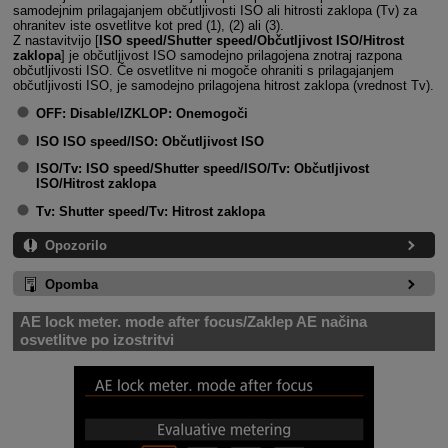
samodejnim prilagajanjem občutljivosti ISO ali hitrosti zaklopa (Tv) za
ohranitev iste osvetlitve kot pred (1), (2) ali (3).
Z nastavitvijo [
ISO speed/Shutter speed/Občutljivost ISO/Hitrost
zaklopa
] je občutljivost ISO samodejno prilagojena znotraj razpona
občutljivosti ISO. Če osvetlitve ni mogoče ohraniti s prilagajanjem
občutljivosti ISO, je samodejno prilagojena hitrost zaklopa (vrednost Tv).
OFF:
Disable/IZKLOP: Onemogoči
ISO
ISO speed/ISO: Občutljivost ISO
ISO/Tv:
ISO speed/Shutter speed/ISO/Tv: Občutljivost
ISO/Hitrost zaklopa
Tv:
Shutter speed/Tv: Hitrost zaklopa
Opozorilo
Opomba
AE lock meter. mode after focus/Zaklep AE načina
osvetlitve po izostritvi