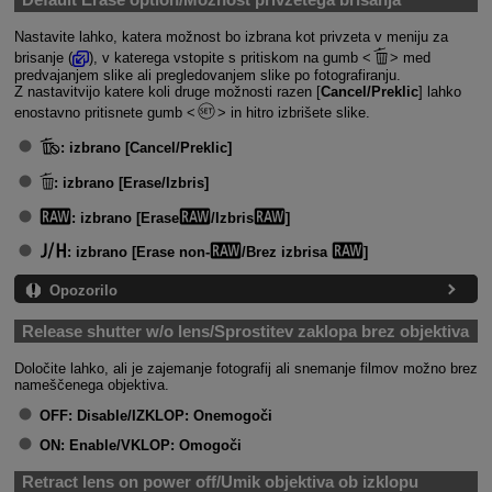
Nastavite lahko, katera možnost bo izbrana kot privzeta v meniju za
brisanje (
), v katerega vstopite s pritiskom na gumb
med
predvajanjem slike ali pregledovanjem slike po fotografiranju.
Z nastavitvijo katere koli druge možnosti razen [
Cancel/Preklic
] lahko
enostavno pritisnete gumb
in hitro izbrišete slike.
:
izbrano [Cancel/Preklic]
:
izbrano [Erase/Izbris]
:
izbrano [Erase
/Izbris
]
:
izbrano [Erase non-
/Brez izbrisa
]
Opozorilo
Release shutter w/o lens/Sprostitev zaklopa brez objektiva
Določite lahko, ali je zajemanje fotografij ali snemanje filmov možno brez
nameščenega objektiva.
OFF:
Disable/IZKLOP: Onemogoči
ON:
Enable/VKLOP: Omogoči
Retract lens on power off/Umik objektiva ob izklopu