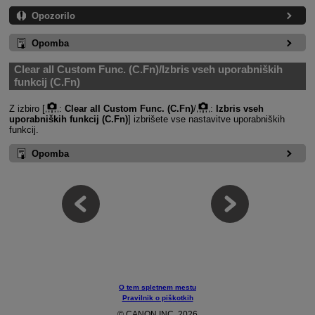
Opozorilo
Opomba
Clear all Custom Func. (C.Fn)/Izbris vseh uporabniških
funkcij (C.Fn)
Z izbiro [
:
Clear all Custom Func. (C.Fn)
/
:
Izbris vseh
uporabniških funkcij (C.Fn)
] izbrišete vse nastavitve uporabniških
funkcij.
Opomba
O tem spletnem mestu
Pravilnik o piškotkih
© CANON INC. 2026