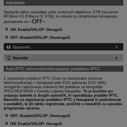
napajanja
Nastavite lahko samodejni umik izvlečenih objektivov STM (na primer
RF35mm F1.8 Macro IS STM), ko stikalo za vklop/izklop fotoaparata
premaknete na
.
ON:
Enable/VKLOP: Omogoči
OFF:
Disable/IZKLOP: Onemogoči
Opozorilo
Opomba
Add IPTC information/Dodajanje podatkov IPTC
Z registracijo podatkov IPTC (Svet za mednarodne tiskovne
telekomunikacije) v fotoaparat prek EOS aplikacije EOS Utility
omogočite zapisovanje (vdelavo) teh podatkov na fotografije
JPEG/HEIF/RAW v trenutku zajema fotografije.
To je koristno pri
urejanju datotek in drugih opravilih, ki uporabljajo podatke IPTC.
Navodila za registracijo podatkov IPTC v fotoaparat in podrobnosti
o podatkih, ki jih lahko registrirate, poiščite v navodilih za uporabo
programske opreme.
OFF:
Disable/IZKLOP: Onemogoči
ON:
Enable/VKLOP: Omogoči