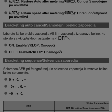
:
Restore Auto after metering
/
:
Obnovi Samodejno
po osvetlitvi
:
Retain speed after metering
/
:
Ohrani občutljivost
po osvetlitvi
Bracketing auto cancel/Samodejni preklic zaporedja
Izberete lahko preklic zaporedja AEB in zaporedja izravnave beline, ko
stikalo za vklop/izklop nastavite na
.
ON:
Enable/VKLOP: Omogoči
OFF:
Disable/IZKLOP: Onemogoči
Bracketing sequence/Sekvenca zaporedja
Sekvenco AEB pri fotografiranju in sekvenco zaporedja izravnave beline
lahko spremenite.
0–+:
0, –, +
–0+:
–, 0, +
+0–:
+, 0, –
White Balance Bracket
AEB
B/A Direction/Smer izravnave B/A