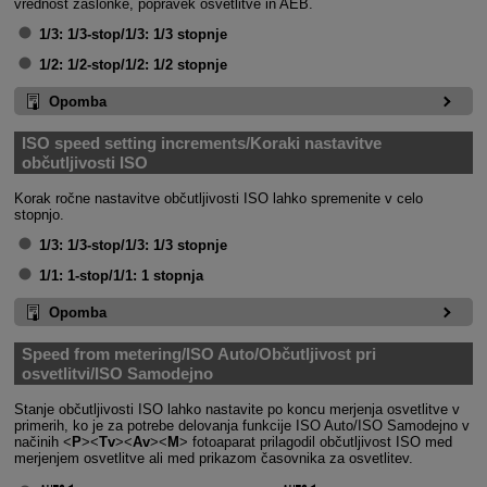
vrednost zaslonke, popravek osvetlitve in AEB.
1/3:
1/3-stop/1/3: 1/3 stopnje
1/2:
1/2-stop/1/2: 1/2 stopnje
Opomba
ISO speed setting increments/Koraki nastavitve
občutljivosti ISO
Korak ročne nastavitve občutljivosti ISO lahko spremenite v celo
stopnjo.
1/3:
1/3-stop/1/3: 1/3 stopnje
1/1:
1-stop/1/1: 1 stopnja
Opomba
Speed from metering/ISO Auto/Občutljivost pri
osvetlitvi/ISO Samodejno
Stanje občutljivosti ISO lahko nastavite po koncu merjenja osvetlitve v
primerih, ko je za potrebe delovanja funkcije ISO Auto/ISO Samodejno v
načinih
P
Tv
Av
M
fotoaparat prilagodil občutljivost ISO med
merjenjem osvetlitve ali med prikazom časovnika za osvetlitev.