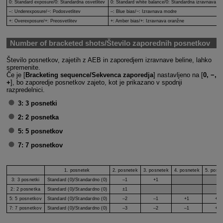
0: Standard exposure/
0: Standardna osvetlitev
0: Standard white balance/
0: Standardna izravnava be
–: Underexposure/
−: Podosvetlitev
–: Blue bias/
−: Izravnava modre
+: Overexposure/
+: Preosvetlitev
+: Amber bias/
+: Izravnava oranžne
Number of bracketed shots/Število zaporednih posnetkov
Število posnetkov, zajetih z AEB in zaporedjem izravnave beline, lahko
spremenite.
Če je [
Bracketing sequence/Sekvenca zaporedja
] nastavljeno na [
0, −,
+
], bo zaporedje posnetkov zajeto, kot je prikazano v spodnji
razpredelnici.
3:
3 posnetki
2:
2 posnetka
5:
5 posnetkov
7:
7 posnetkov
1. posnetek
2. posnetek
3. posnetek
4. posnetek
5. posn
3:
3 posnetki
Standard (0)/Standardno (0)
–1
+1
2:
2 posnetka
Standard (0)/Standardno (0)
±1
5:
5 posnetkov
Standard (0)/Standardno (0)
–2
–1
+1
+2
7:
7 posnetkov
Standard (0)/Standardno (0)
–3
–2
–1
+1