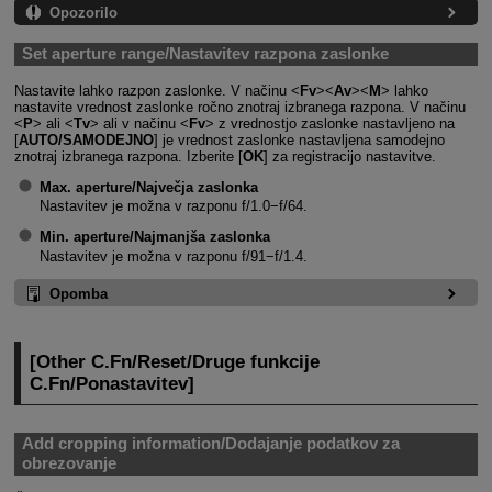
Opozorilo
Set aperture range/Nastavitev razpona zaslonke
Nastavite lahko razpon zaslonke. V načinu
Fv
Av
M
lahko
nastavite vrednost zaslonke ročno znotraj izbranega razpona. V načinu
P
ali
Tv
ali v načinu
Fv
z vrednostjo zaslonke nastavljeno na
[
AUTO/SAMODEJNO
] je vrednost zaslonke nastavljena samodejno
znotraj izbranega razpona. Izberite [
OK
] za registracijo nastavitve.
Max. aperture/Največja zaslonka
Nastavitev je možna v razponu f/1.0−f/64.
Min. aperture/Najmanjša zaslonka
Nastavitev je možna v razponu f/91−f/1.4.
Opomba
[
Other C.Fn
/
Reset
/
Druge funkcije
C.Fn
/
Ponastavitev
]
Add cropping information/Dodajanje podatkov za
obrezovanje