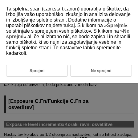
Ta spletna stran (cam.start.canon) uporablja piškotke, da
izboljša vašo uporabniško izkušnjo in analizira delovanje
in izboljšanje spletne strani. Dodatne informacije o
uporabi piškotkov najdete
tukaj
. S klikom na »
Sprejmi
«
D388-236
se strinjate s sprejetjem vseh piškotkov. S klikom na »
Ne
sprejmi
« ali če ni izbrano nič, se bodo zapisali in shranili
Nastavitve uporabniških funkcij
samo piškotki, ki so nujni za zagotavljanje vsebine in
funkcij spletne strani. Te nastavitve lahko spremenite
kadarkoli.
[
Exposure C.Fn/Funkcije C.Fn za osvetlitev
]
[
Other C.Fn
/
Reset
/
Druge funkcije C.Fn
/
Ponastavitev
]
Sprejmi
Ne sprejmi
Funkcije fotoaparata lahko prilagajate na polju [
], tako da ustrezajo
vašim priljubljenim načinom fotografiranja. Vse nastavitve, ki se
razlikujejo od privzetih, bodo prikazane v modri barvi.
[
Exposure C.Fn/Funkcije C.Fn za
osvetlitev
]
Exposure level increments/Koraki ravni osvetlitve
Nastavitev korakov po 1/2 stopnje za nastavitve, kot so hitrost zaklopa,