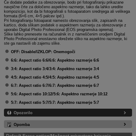
Če dodate podatke za obrezovanje, bodo pri fotografiranju prikazane
navpične črte za določeno aspektno razmerje, tako da lahko uredite
kompozicijo, kot da bi fotografirali s fotoaparatom srednjega ali velikega
formata (6×6 cm, 4×5 palcev ipd.).
Pri fotografiranju fotoaparat namesto obrezovanja slik, zapisanih na
kartico, doda slikam podatek o aspektnem razmerju za obrezovanje z
uporabo Digital Photo Professional (EOS programska oprema).
Slike lahko prenesete na računalnik in z nameščenim orodjem Digital
Photo Professional enostavno obrežete sliko na aspektno razmerje, ki
ste ga nastavili ob zajemu slike.
OFF:
Disable/IZKLOP: Onemogoči
6:6:
Aspect ratio 6:6/6:6: Aspektno razmerje 6:6
3:4:
Aspect ratio 3:4/3:4: Aspektno razmerje 3:4
4:5:
Aspect ratio 4:5/4:5: Aspektno razmerje 4:5
6:7:
Aspect ratio 6:7/6:7: Aspektno razmerje 6:7
5:6:
Aspect ratio 10:12/5:6: Aspektno razmerje 10:12
5:7:
Aspect ratio 5:7/5:7: Aspektno razmerje 5:7
Opozorilo
Opomba
Default Erase option/Možnost privzetega brisanja