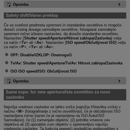
Opomba
Safety shift/Varen preklop
Če se svetlost predmeta spremeni in standardne osvetlitve ni mogoče
doseči znotraj dosega samodejne osvetlitve, fotoaparat samodejno
spremeni ročno izbrano nastavitev, da doseže standardno osvetlitev.
Nastavitev [
Shutter speed/Aperture/Hitrost zaklopa/Zaslonka
] velja
za način
Tv
ali
Av
. Nastavitev [
ISO speed/Občutljivost ISO
] velja
za način
P
,
Tv
ali
Av
.
OFF:
Disable/IZKLOP: Onemogoči
Tv/Av:
Shutter speed/Aperture/Tv/Av: Hitrost zaklopa/Zaslonka
ISO
ISO speed/ISO: Občutljivost ISO
Opomba
Same expo. for new aperture/Ista osvetlitev za novo
zaslonko
Najvišja vrednost zaslonke se lahko zniža (najnižja f/številka zviša) v
načinu
M
(fotografiranje z ročno osvetlitvijo), če je občutljivost ISO
nastavljena ročno (razen če je nastavljena na ISO Auto/ISO
Samodejno), če (1) zamenjate objektiv, (2) pritrdite vmesno cev
objektiva ali (3) uporabite zum objektiv s spremenljivo najvišjo
vrednostjo zaslonke. Ta funkcija prepreči posledično podosvetlitev s