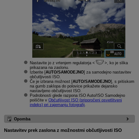
Nastavite jo z vrtenjem regulatorja
, ko je slika
prikazana na zaslonu.
Izberite [
AUTO/SAMODEJNO
] za samodejno nastavitev
občutljivosti ISO.
Če je izbrana možnost [
AUTO/SAMODEJNO
], s pritiskom
na gumb zaklopa do polovice prikažete dejansko
nastavljeno občutljivost ISO.
Podrobnosti glede razpona ISO Auto/ISO Samodejno
poiščite v
Občutljivost ISO (priporočeni osvetlitveni
indeks) pri zajemanju fotografij
.
Opomba
Nastavitev prek zaslona z možnostmi občutljivosti ISO