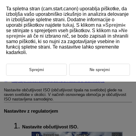
Ta spletna stran (cam.start.canon) uporablja piškotke, da
izboljša vašo uporabniško izkušnjo in analizira delovanje
in izboljšanje spletne strani. Dodatne informacije o
uporabi piškotkov najdete
tukaj
. S klikom na »
Sprejmi
«
D388-072
se strinjate s sprejetjem vseh piškotkov. S klikom na »
Ne
sprejmi
« ali če ni izbrano nič, se bodo zapisali in shranili
Nastavitve občutljivosti ISO za
samo piškotki, ki so nujni za zagotavljanje vsebine in
fotografijo
funkcij spletne strani. Te nastavitve lahko spremenite
kadarkoli.
Razpon občutljivosti ISO pri ročni nastavitvi
Sprejmi
Ne sprejmi
Razpon občutljivosti ISO pri uporabi z ISO Auto/ISO Samodejno
Najnižja hitrost zaklopa za ISO Auto/ISO Samodejno
Nastavite občutljivost ISO (občutljivost tipala na svetlobo) glede na
raven svetlobe v okolici. V načinih osnovnega območja je občutljivost
ISO nastavljena samodejno.
Nastavitev z regulatorjem
Nastavite občutljivost ISO.