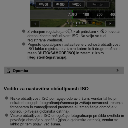
Z vrtenjem regulatorja
ali pritiskom
levo ali
desno izberite občutljivost ISO. Na voljo so tudi
registrirane vrednosti.
Pogosto uporabljane nastavitvene vrednosti občutljivosti
ISO lahko registrirate z izbiro katere koli druge možnosti
razen [
AUTO/SAMODEJNO
] in zatem z izbiro
[
Register/Registracija
].
Opomba
Vodilo za nastavitev občutljivosti ISO
Nizke občutljivosti ISO pomagajo odpraviti šum, vendar lahko pri
nekaterih pogojih fotografiranja/snemanja zvišajo nevarnost tresenja
fotoaparata in zamegljenosti predmeta ali zmanjšanja območja v
gorišču (plitvejša globinska ostrina).
Visoke občutljivosti ISO omogočajo fotografiranje pri šibki svetlobi in
povečajo območje v gorišču (globlja globinska ostrina), vendar se
lahko pri tem pojavi več šuma.