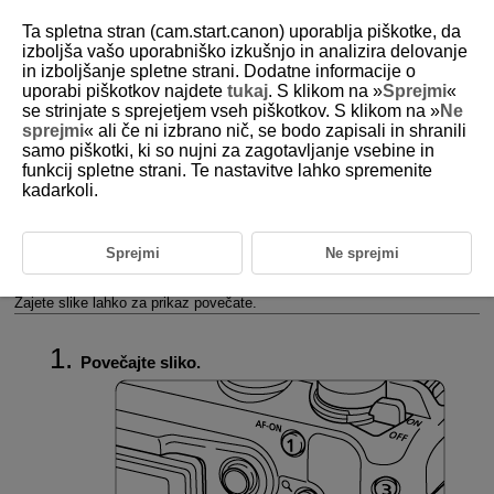
Ta spletna stran (cam.start.canon) uporablja piškotke, da
izboljša vašo uporabniško izkušnjo in analizira delovanje
in izboljšanje spletne strani. Dodatne informacije o
uporabi piškotkov najdete
tukaj
. S klikom na »
Sprejmi
«
D388-145
se strinjate s sprejetjem vseh piškotkov. S klikom na »
Ne
sprejmi
« ali če ni izbrano nič, se bodo zapisali in shranili
Prikaz povečane slike
samo piškotki, ki so nujni za zagotavljanje vsebine in
funkcij spletne strani. Te nastavitve lahko spremenite
kadarkoli.
Nastavitev začetnega razmerja povečave
Nastavitev začetnega položaja povečave
Sprejmi
Ne sprejmi
Povečava naknadnih slik
Zajete slike lahko za prikaz povečate.
Povečajte sliko.