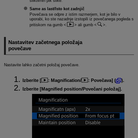
slikovnih pik slike.
Same as last/Isto kot zadnjič
Povečava se odpre z istim razmerjem, kot je bilo v
uporabi, ko ste nazadnje izstopili iz povečanega pogleda s
pritiskom na gumb
ali gumb
.
Nastavitev začetnega položaja
povečave
Nastavite lahko začetni položaj povečave.
Izberite [
:
Magnification
/
:
Povečava
] (
).
Izberite [
Magnified position/Povečani položaj
].