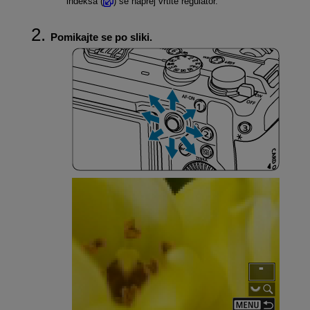
indeksa (
) še naprej vrtite regulator.
Pomikajte se po sliki.