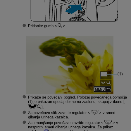
Pritisnite gumb
.
Prikaže se povečani pogled. Položaj povečanega območja
(1) je prikazan spodaj desno na zaslonu, skupaj z ikono [
].
Za povečavo slik zavrtite regulator
v smeri
gibanja urinega kazalca.
Za zmanjšanje povečave zavrtite regulator
v
nasprotni smeri gibanja urinega kazalca. Za prikaz