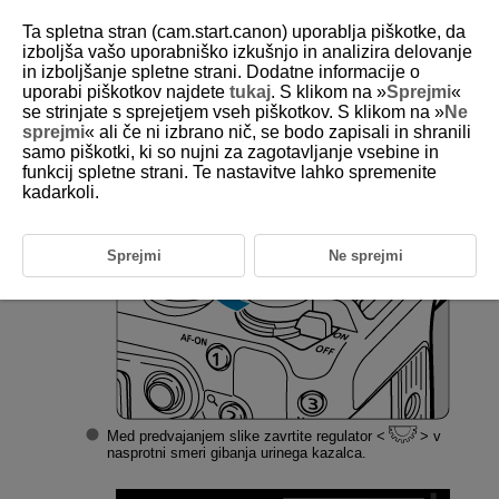
Ta spletna stran (cam.start.canon) uporablja piškotke, da
izboljša vašo uporabniško izkušnjo in analizira delovanje
in izboljšanje spletne strani. Dodatne informacije o
uporabi piškotkov najdete
tukaj
. S klikom na »
Sprejmi
«
D388-146
se strinjate s sprejetjem vseh piškotkov. S klikom na »
Ne
sprejmi
« ali če ni izbrano nič, se bodo zapisali in shranili
Prikaz indeksa (Večslikovni prikaz)
samo piškotki, ki so nujni za zagotavljanje vsebine in
funkcij spletne strani. Te nastavitve lahko spremenite
kadarkoli.
Preklopite v prikaz indeksa.
Sprejmi
Ne sprejmi
Med predvajanjem slike zavrtite regulator
v
nasprotni smeri gibanja urinega kazalca.