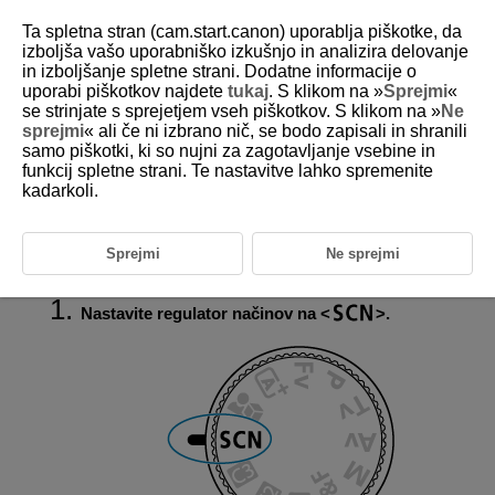
Ta spletna stran (cam.start.canon) uporablja piškotke, da
izboljša vašo uporabniško izkušnjo in analizira delovanje
in izboljšanje spletne strani. Dodatne informacije o
uporabi piškotkov najdete
tukaj
. S klikom na »
Sprejmi
«
D388-032
se strinjate s sprejetjem vseh piškotkov. S klikom na »
Ne
sprejmi
« ali če ni izbrano nič, se bodo zapisali in shranili
SCN: Film v načinu Special scene
samo piškotki, ki so nujni za zagotavljanje vsebine in
(Posebni prizor)
funkcij spletne strani. Te nastavitve lahko spremenite
kadarkoli.
Če izbiro načina snemanja prilagodite naravi predmeta posnetka ali
prizora, fotoaparat samodejno nastavi ustrezne nastavitve.
*
pomeni Posebni prizor.
Sprejmi
Ne sprejmi
Nastavite regulator načinov na
.