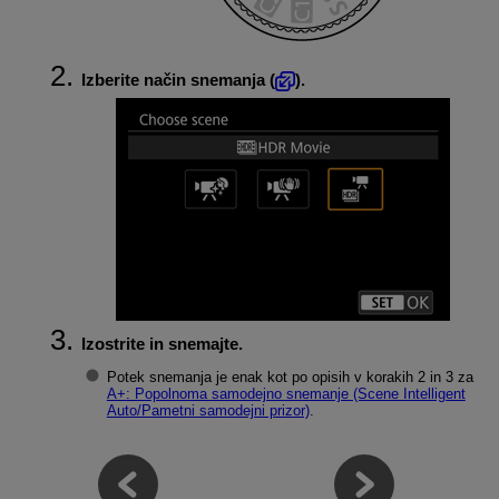
Izberite način snemanja (
).
Izostrite in snemajte.
Potek snemanja je enak kot po opisih v korakih 2 in 3 za
A+: Popolnoma samodejno snemanje (Scene Intelligent
Auto/Pametni samodejni prizor)
.