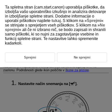
Ta spletna stran (cam.start.canon) uporablja piškotke, da
izboljša vašo uporabniško izkušnjo in analizira delovanje
in izboljšanje spletne strani. Dodatne informacije o
uporabi piškotkov najdete
tukaj
. S klikom na »
Sprejmi
«
D388-030
se strinjate s sprejetjem vseh piškotkov. S klikom na »
Ne
sprejmi
« ali če ni izbrano nič, se bodo zapisali in shranili
A+: Popolnoma samodejno
samo piškotki, ki so nujni za zagotavljanje vsebine in
snemanje (Scene Intelligent
funkcij spletne strani. Te nastavitve lahko spremenite
Auto/Pametni samodejni prizor)
kadarkoli.
Ikone za prizore
Sprejmi
Ne sprejmi
Fotoaparat prepozna vrsto prizora in skladno s tem izbere vse
nastavitve. Prepoznana vrsta prizora je označena zgoraj levo na
zaslonu. Podrobnosti glede ikon poiščite v
Ikone za prizore
.
Nastavite način snemanja na [
].