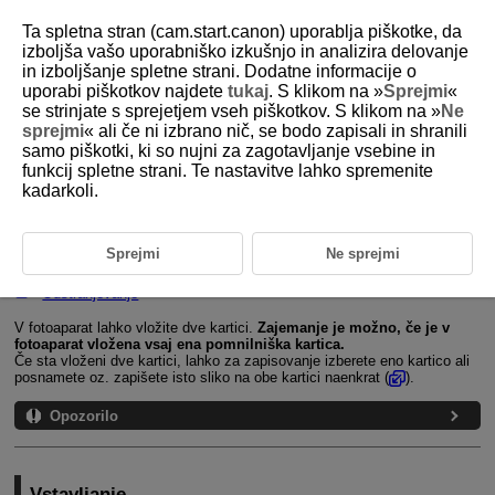
Ta spletna stran (cam.start.canon) uporablja piškotke, da
izboljša vašo uporabniško izkušnjo in analizira delovanje
in izboljšanje spletne strani. Dodatne informacije o
uporabi piškotkov najdete
tukaj
. S klikom na »
Sprejmi
«
D388-018
se strinjate s sprejetjem vseh piškotkov. S klikom na »
Ne
sprejmi
« ali če ni izbrano nič, se bodo zapisali in shranili
Vstavljanje/Odstranjevanje
samo piškotki, ki so nujni za zagotavljanje vsebine in
pomnilniških kartic
funkcij spletne strani. Te nastavitve lahko spremenite
kadarkoli.
Vstavljanje
Sprejmi
Ne sprejmi
Formatiranje pomnilniških kartic
Odstranjevanje
V fotoaparat lahko vložite dve kartici.
Zajemanje je možno, če je v
fotoaparat vložena vsaj ena pomnilniška kartica.
Če sta vloženi dve kartici, lahko za zapisovanje izberete eno kartico ali
posnamete oz. zapišete isto sliko na obe kartici naenkrat (
).
Opozorilo
Vstavljanje