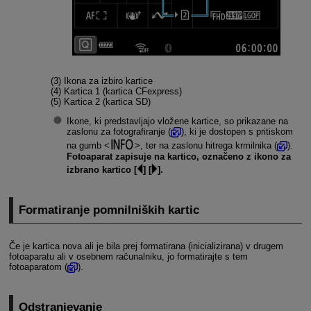
(3) Ikona za izbiro kartice
(4) Kartica 1 (kartica CFexpress)
(5) Kartica 2 (kartica SD)
Ikone, ki predstavljajo vložene kartice, so prikazane na
zaslonu za fotografiranje (
), ki je dostopen s pritiskom
na gumb
, ter na zaslonu hitrega krmilnika (
).
Fotoaparat zapisuje na kartico, označeno z ikono za
izbrano kartico [
] [
].
Formatiranje pomnilniških kartic
Če je kartica nova ali je bila prej formatirana (inicializirana) v drugem
fotoaparatu ali v osebnem računalniku, jo formatirajte s tem
fotoaparatom (
).
Odstranjevanje