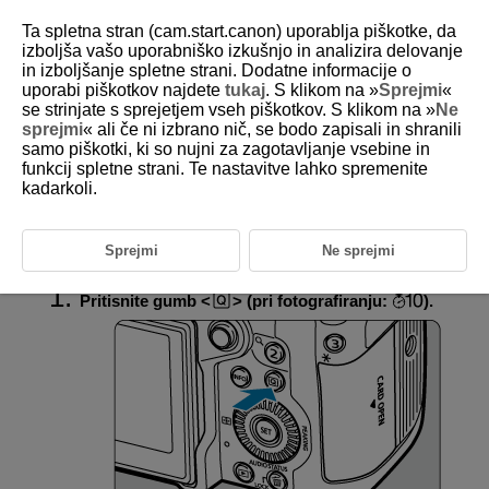
Ta spletna stran (cam.start.canon) uporablja piškotke, da
izboljša vašo uporabniško izkušnjo in analizira delovanje
in izboljšanje spletne strani. Dodatne informacije o
uporabi piškotkov najdete
tukaj
. S klikom na »
Sprejmi
«
D388-026
se strinjate s sprejetjem vseh piškotkov. S klikom na »
Ne
sprejmi
« ali če ni izbrano nič, se bodo zapisali in shranili
Hitri krmilnik
samo piškotki, ki so nujni za zagotavljanje vsebine in
funkcij spletne strani. Te nastavitve lahko spremenite
kadarkoli.
Uporaba zaslona hitrega krmilnika
Prikazane nastavitve lahko izberete in nastavite neposredno in
intuitivno.
Sprejmi
Ne sprejmi
Pritisnite gumb
(pri fotografiranju:
).