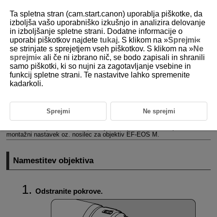
Ta spletna stran (cam.start.canon) uporablja piškotke, da
izboljša vašo uporabniško izkušnjo in analizira delovanje
in izboljšanje spletne strani. Dodatne informacije o
uporabi piškotkov najdete
tukaj
. S klikom na »
Sprejmi
«
D101-018
se strinjate s sprejetjem vseh piškotkov. S klikom na »
Ne
sprejmi
« ali če ni izbrano nič, se bodo zapisali in shranili
Namestitev/Odstranitev EF/
EF-S
samo piškotki, ki so nujni za zagotavljanje vsebine in
objektivov
funkcij spletne strani. Te nastavitve lahko spremenite
kadarkoli.
Namestitev objektiva
Sprejmi
Ne sprejmi
Odstranitev objektiva
EF in
EF-S
objektive lahko uporabljate, če pritrdite na fotoaparat izbirni
montažni nastavek oz. nosilec za objektiv
EF-EOS M
.
Namestitev objektiva
Odstranite pokrove.