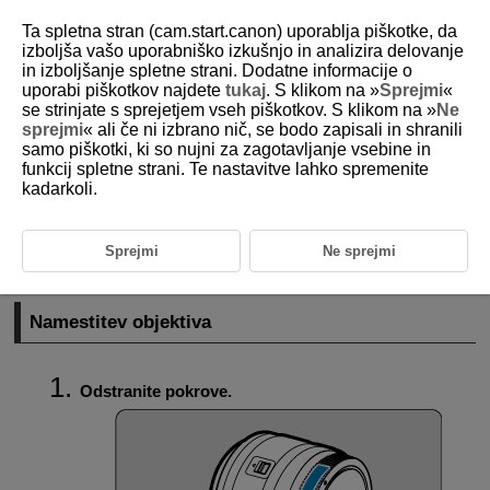
Ta spletna stran (cam.start.canon) uporablja piškotke, da
izboljša vašo uporabniško izkušnjo in analizira delovanje
in izboljšanje spletne strani. Dodatne informacije o
uporabi piškotkov najdete
tukaj
. S klikom na »
Sprejmi
«
D101-017
se strinjate s sprejetjem vseh piškotkov. S klikom na »
Ne
sprejmi
« ali če ni izbrano nič, se bodo zapisali in shranili
Namestitev/Odstranitev objektiva
samo piškotki, ki so nujni za zagotavljanje vsebine in
funkcij spletne strani. Te nastavitve lahko spremenite
kadarkoli.
Namestitev objektiva
Odstranitev objektiva
Sprejmi
Ne sprejmi
Uporabljate lahko vse objektive serije
EF-M
.
Namestitev objektiva
Odstranite pokrove.