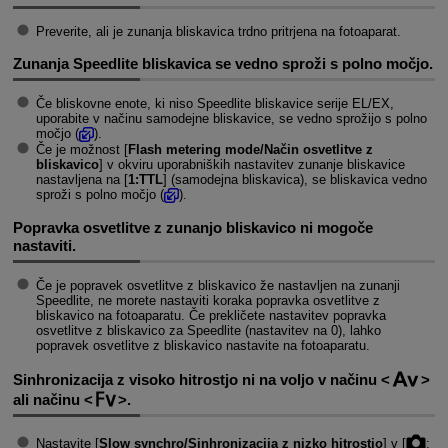
Preverite, ali je zunanja bliskavica trdno pritrjena na fotoaparat.
Zunanja Speedlite bliskavica se vedno sproži s polno močjo.
Če bliskovne enote, ki niso Speedlite bliskavice serije EL/EX,
uporabite v načinu samodejne bliskavice, se vedno sprožijo s polno
močjo (
).
Če je možnost [
Flash metering mode/Način osvetlitve z
bliskavico
] v okviru uporabniških nastavitev zunanje bliskavice
nastavljena na [
1:TTL
] (samodejna bliskavica), se bliskavica vedno
sproži s polno močjo (
).
Popravka osvetlitve z zunanjo bliskavico ni mogoče
nastaviti.
Če je popravek osvetlitve z bliskavico že nastavljen na zunanji
Speedlite, ne morete nastaviti koraka popravka osvetlitve z
bliskavico na fotoaparatu. Če prekličete nastavitev popravka
osvetlitve z bliskavico za Speedlite (nastavitev na 0), lahko
popravek osvetlitve z bliskavico nastavite na fotoaparatu.
Sinhronizacija z visoko hitrostjo ni na voljo v načinu
ali načinu
.
Nastavite [
Slow synchro/Sinhronizacija z nizko hitrostjo
] v [
: