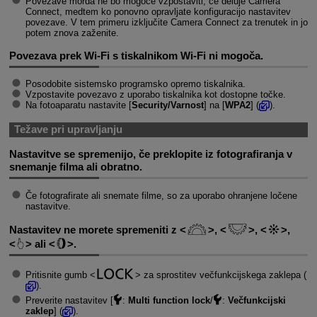
Povezave morda ne bo mogoče vzpostaviti, če deluje Camera
Connect, medtem ko ponovno opravljate konfiguracijo nastavitev
povezave. V tem primeru izključite Camera Connect za trenutek in jo
potem znova zaženite.
Povezava prek
Wi-Fi
s tiskalnikom
Wi-Fi
ni mogoča.
Posodobite sistemsko programsko opremo tiskalnika.
Vzpostavite povezavo z uporabo tiskalnika kot dostopne točke.
Na fotoaparatu nastavite [
Security/Varnost
] na [
WPA2
] (
).
Težave pri upravljanju
Nastavitve se spremenijo, če preklopite iz fotografiranja v
snemanje filma ali obratno.
Če fotografirate ali snemate filme, so za uporabo ohranjene ločene
nastavitve.
Nastavitev ne morete spremeniti z
,
,
,
ali
.
Pritisnite gumb
za sprostitev večfunkcijskega zaklepa (
).
Preverite nastavitev [
:
Multi function lock
/
:
Večfunkcijski
zaklep
] (
).