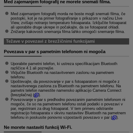
Med zajemanjem fotografij ne morete snemati filma.
Med zajemanjem fotografij morda ne boste mogli snemati filma, če
postopki, kot je na primer fotografiranje s prikazom v načinu LIve
View, zvišajo notranjo temperaturo fotoaparata. Izključite fotoaparat
ali uporabite druge ukrepe in počakajte, da se fotoaparat ohladi.
Znižanje kakovosti snemanja filma lahko omogoči snemanje filma.
Težave v povezavi z brezžičnimi funkcijami
Povezava v par s pametnim telefonom ni mogoča
Uporabite pametni telefon, ki ustreza specifikacijam Bluetooth
različice 4.1 ali poznejše.
Vključite Bluetooth na nastavitvenem zaslonu na pametnem
telefonu.
Upoštevajte, da povezovanje v par s fotoaparatom ni mogoče z
nastavitvenega zaslona za Bluetooth na pametnem telefonu. Na
pametni telefon namestite namensko aplikacijo Camera Connect
(brezplačna) (
).
Povezovanje v par s predhodno povezanim pametnim telefonom ni
mogoče, če so na pametnem telefonu ostali podatki o povezavi v
par, registrirani za drug fotoaparat. V tem primeru odstranite
registracijo fotoaparata v okviru nastavitev Bluetooth na pametnem
telefonu in poskusite ponovno vzpostaviti povezavo v par (
).
Ne morete nastaviti funkcij
Wi-Fi
.