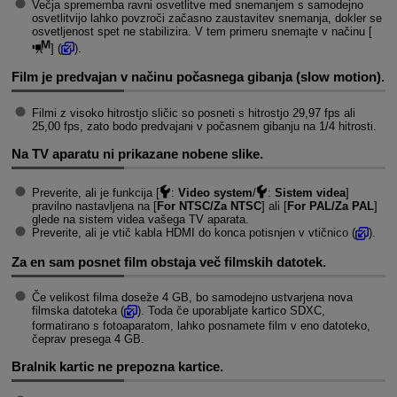
Večja sprememba ravni osvetlitve med snemanjem s samodejno
osvetlitvijo lahko povzroči začasno zaustavitev snemanja, dokler se
osvetljenost spet ne stabilizira. V tem primeru snemajte v načinu [
] (
).
Film je predvajan v načinu počasnega gibanja (slow motion).
Filmi z visoko hitrostjo sličic so posneti s hitrostjo 29,97 fps ali
25,00 fps, zato bodo predvajani v počasnem gibanju na 1/4 hitrosti.
Na TV aparatu ni prikazane nobene slike.
Preverite, ali je funkcija [
:
Video system
/
:
Sistem videa
]
pravilno nastavljena na [
For NTSC/Za NTSC
] ali [
For PAL/Za PAL
]
glede na sistem videa vašega TV aparata.
Preverite, ali je vtič kabla HDMI do konca potisnjen v vtičnico (
).
Za en sam posnet film obstaja več filmskih datotek.
Če velikost filma doseže 4 GB, bo samodejno ustvarjena nova
filmska datoteka (
). Toda če uporabljate kartico SDXC,
formatirano s fotoaparatom, lahko posnamete film v eno datoteko,
čeprav presega 4 GB.
Bralnik kartic ne prepozna kartice.