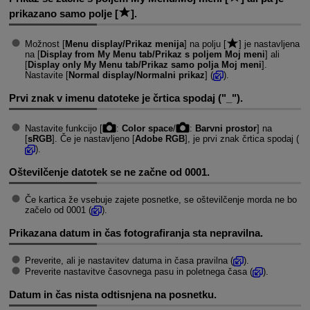
prikazano samo polje [
].
Možnost [
Menu display/Prikaz menija
] na polju [
] je nastavljena
na [
Display from My Menu tab/Prikaz s poljem Moj meni
] ali
[
Display only My Menu tab/Prikaz samo polja Moj meni
].
Nastavite [
Normal display/Normalni prikaz
] (
).
Prvi znak v imenu datoteke je črtica spodaj ("_").
Nastavite funkcijo [
:
Color space
/
:
Barvni prostor
] na
[
sRGB
]. Če je nastavljeno [
Adobe RGB
], je prvi znak črtica spodaj (
).
Oštevilčenje datotek se ne začne od 0001.
Če kartica že vsebuje zajete posnetke, se oštevilčenje morda ne bo
začelo od 0001
(
).
Prikazana datum in čas fotografiranja sta nepravilna.
Preverite, ali je nastavitev datuma in časa pravilna (
).
Preverite nastavitve časovnega pasu in poletnega časa (
).
Datum in čas nista odtisnjena na posnetku.