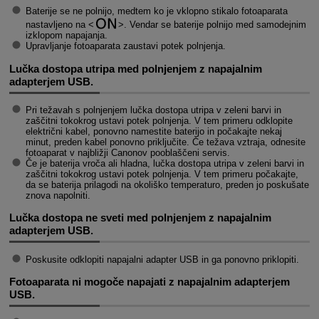
Baterije se ne polnijo, medtem ko je vklopno stikalo fotoaparata
nastavljeno na
. Vendar se baterije polnijo med samodejnim
izklopom napajanja.
Upravljanje fotoaparata zaustavi potek polnjenja.
Lučka dostopa utripa med polnjenjem z napajalnim
adapterjem USB.
Pri težavah s polnjenjem lučka dostopa utripa v zeleni barvi in
zaščitni tokokrog ustavi potek polnjenja. V tem primeru odklopite
električni kabel, ponovno namestite baterijo in počakajte nekaj
minut, preden kabel ponovno priključite. Če težava vztraja, odnesite
fotoaparat v najbližji Canonov pooblaščeni servis.
Če je baterija vroča ali hladna, lučka dostopa utripa v zeleni barvi in
zaščitni tokokrog ustavi potek polnjenja. V tem primeru počakajte,
da se baterija prilagodi na okoliško temperaturo, preden jo poskušate
znova napolniti.
Lučka dostopa ne sveti med polnjenjem z napajalnim
adapterjem USB.
Poskusite odklopiti napajalni adapter USB in ga ponovno priklopiti.
Fotoaparata ni mogoče napajati z napajalnim adapterjem
USB.