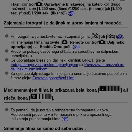
Flash control
/
:
Upravljanje bliskavice
] na katero koli drugo
možnost razen [
1/250 sec. (fixed)/1/250 sek. (fiksno)
] (ali [
1/200
sec. (fixed)/1/200 sek. (fiksno)
]) (
).
Zajemanje fotografij z daljinskim upravljanjem ni mogoče.
Pri fotografiranju nastavite način zajemanja na [
] ali [
] (
).
Pri snemanju filma nastavite [
:
Remote control
/
:
Daljinsko
upravljanje
] na [
Enable/Omogoči
] (
).
Preverite položaj časovnega stikala za sprostitev na daljinskem
upravljalniku.
Če uporabljate brezžični daljinski krmilnik
BR-E1
, glejte
Fotografiranje z daljinskim upravljanjem
ali
Povezava z brezžičnim
daljinskim krmilnikom
.
Za uporabo daljinskega krmiljenja za snemanje časovno pospešenih
filmov glejte
Časovno pospešeni filmi
.
Med snemanjem filma je prikazana bela ikona [
] ali
rdeča ikona
[
].
To pomeni, da je notranja temperatura fotoaparata visoka.
Podrobnosti preverite v informacijah o prikazu opozorilnega
indikatorja pri snemanju filma (
).
Snemanje filma se samo od sebe ustavi.