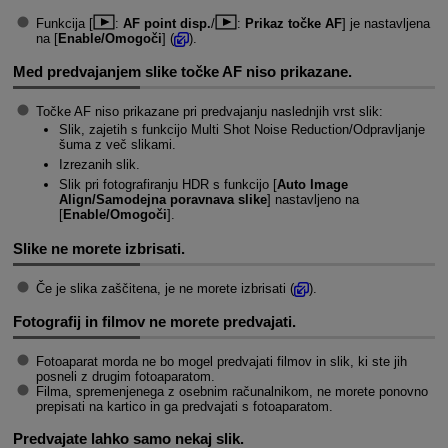
Funkcija [
:
AF point disp.
/
:
Prikaz točke AF
] je nastavljena
na [
Enable/Omogoči
] (
).
Med predvajanjem slike točke AF niso prikazane.
Točke AF niso prikazane pri predvajanju naslednjih vrst slik:
Slik, zajetih s funkcijo Multi Shot Noise Reduction/Odpravljanje
šuma z več slikami.
Izrezanih slik.
Slik pri fotografiranju HDR s funkcijo [
Auto Image
Align/Samodejna poravnava slike
] nastavljeno na
[
Enable/Omogoči
].
Slike ne morete izbrisati.
Če je slika zaščitena, je ne morete izbrisati (
).
Fotografij in filmov ne morete predvajati.
Fotoaparat morda ne bo mogel predvajati filmov in slik, ki ste jih
posneli z drugim fotoaparatom.
Filma, spremenjenega z osebnim računalnikom, ne morete ponovno
prepisati na kartico in ga predvajati s fotoaparatom.
Predvajate lahko samo nekaj slik.