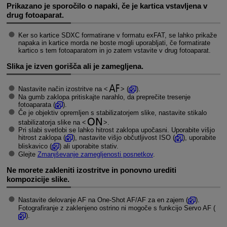
Prikazano je sporočilo o napaki, če je kartica vstavljena v
drug fotoaparat.
Ker so kartice SDXC formatirane v formatu exFAT, se lahko prikaže
napaka in kartice morda ne boste mogli uporabljati, če formatirate
kartico s tem fotoaparatom in jo zatem vstavite v drug fotoaparat.
Slika je izven gorišča ali je zamegljena.
Nastavite način izostritve na
(
).
Na gumb zaklopa pritiskajte narahlo, da preprečite tresenje
fotoaparata (
).
Če je objektiv opremljen s stabilizatorjem slike, nastavite stikalo
stabilizatorja slike na
.
Pri slabi svetlobi se lahko hitrost zaklopa upočasni. Uporabite višjo
hitrost zaklopa (
), nastavite višjo občutljivost ISO (
), uporabite
bliskavico (
) ali uporabite stativ.
Glejte
Zmanjševanje zamegljenosti posnetkov
.
Ne morete zakleniti izostritve in ponovno urediti
kompozicije slike.
Nastavite delovanje AF na One-Shot AF/AF za en zajem (
).
Fotografiranje z zaklenjeno ostrino ni mogoče s funkcijo Servo AF (
).