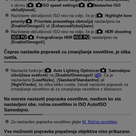
v okviru [
:
ISO speed settings
/
:
Nastavitve ISO
občutljivosti
].
Razširjene občutljivosti ISO niso na voljo, če je [
:
Highlight tone
priority
/
:
Prioriteta presvetlega območja
] nastavljena na
[
Enable/Omogoči
] ali [
Enhanced/Izboljšano
].
Razširjene občutljivosti ISO niso na voljo, če je [
:
HDR shooting
/
:
Fotografiranje HDR
] nastavljeno na
[
Enable/Omogoči
].
Čeprav nastavite popravek za zmanjšanje osvetlitve, je slika
svetla.
Nastavite funkcijo [
:
Auto Lighting Optimizer
/
:
Samodejna
izboljšava svetlosti
] na [
Disable/Onemogoči
(
). Če je
nastavljeno [
Low/Nizko
], [
Standard/Standardno
] ali
[
High/Visoko
], bo slika lahko svetla, četudi nastavite popravek za
zmanjšanje osvetlitve ali za zmanjšanje osvetlitve z bliskavico.
Ne morete nastaviti popravka osvetlitve, medtem ko sta
nastavljeni obe, ročna osvetlitev in ISO Auto/ISO
Samodejno.
Za nastavitev popravka osvetlitve glejte
M: Ročna osvetlitev
.
Vse možnosti popravka popačenja objektiva niso prikazane.