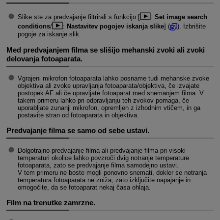
Slike ste za predvajanje filtrirali s funkcijo [
:
Set image search
conditions
/
:
Nastavitev pogojev iskanja slike
] (
). Izbrišite
pogoje za iskanje slik.
Med predvajanjem filma se slišijo mehanski zvoki ali zvoki
delovanja fotoaparata.
Vgrajeni mikrofon fotoaparata lahko posname tudi mehanske zvoke
objektiva ali zvoke upravljanja fotoaparata/objektiva, če izvajate
postopek AF ali če upravljate fotoaparat med snemanjem filma. V
takem primeru lahko pri odpravljanju teh zvokov pomaga, če
uporabljate zunanji mikrofon, opremljen z izhodnim vtičem, in ga
postavite stran od fotoaparata in objektiva.
Predvajanje filma se samo od sebe ustavi.
Dolgotrajno predvajanje filma ali predvajanje filma pri visoki
temperaturi okolice lahko povzroči dvig notranje temperature
fotoaparata, zato se predvajanje filma samodejno ustavi.
V tem primeru ne boste mogli ponovno snemati, dokler se notranja
temperatura fotoaparata ne zniža, zato izključite napajanje in
omogočite, da se fotoaparat nekaj časa ohlaja.
Film na trenutke zamrzne.