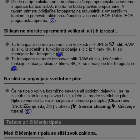
Glede na tip bralnika kartic in računalniškega operacijskega sistema
v uporabi kartice SDXC morda ne bodo pravilno prepoznane. V
takem primeru priključite fotoaparat na računalnik z vmesniškim
kablom in prenesite slike na računalnik z uporabo EOS Utility (EOS
programska oprema,
).
Slikam ne morete spremeniti velikosti ali jih izrezati.
Ta fotoaparat ne more spreminjati velikosti slik JPEG
, slik RAW
ali slik, izločenih s funkcijo izločanja sličic iz filmov 4K, ki so
shranjene kot fotografije (
).
Ta fotoaparat ne more izrezovati slik RAW ali slik, izločenih s
funkcijo izločanja sličic iz filmov 4K, ki so shranjene kot fotografije (
).
Na sliki se pojavljajo svetlobne pike.
Če na tipalo vpliva kozmično sevanje ali podobni dejavniki, se na
zajetih slikah lahko pojavijo bele, rdeče ali modre svetlobne pike.
Njihovo vidnost lahko zmanjšate z izvedbo postopka [
Clean now
/
Čiščenje zdaj
] v okviru [
:
Sensor cleaning
/
:
Čiščenje
tipala
] (
).
Težave pri čiščenju tipala
Med čiščenjem tipala se sliši zvok zaklopa.