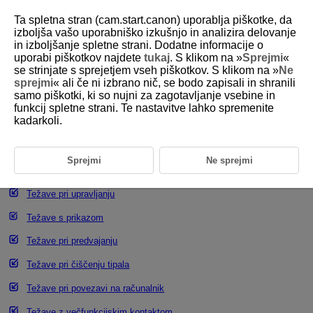
Ta spletna stran (cam.start.canon) uporablja piškotke, da
izboljša vašo uporabniško izkušnjo in analizira delovanje
in izboljšanje spletne strani. Dodatne informacije o
uporabi piškotkov najdete
tukaj
. S klikom na »
Sprejmi
«
D185-235
se strinjate s sprejetjem vseh piškotkov. S klikom na »
Ne
sprejmi
« ali če ni izbrano nič, se bodo zapisali in shranili
Odpravljanje napak
samo piškotki, ki so nujni za zagotavljanje vsebine in
funkcij spletne strani. Te nastavitve lahko spremenite
kadarkoli.
Težave v povezavi z napajanjem
Težave v povezavi s fotografiranjem
Sprejmi
Ne sprejmi
Težave v povezavi z brezžičnimi funkcijami
Težave pri upravljanju
Težave s prikazom
Težave pri predvajanju
Težave pri čiščenju tipala
Težave pri povezavi na računalnik
Težave z večfunkcijskim kontaktom