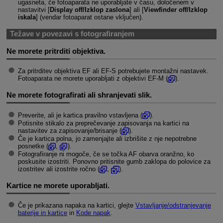
ugasneta, če fotoaparata ne uporabljate v času, določenem v
nastavitvi [
Display off/Izklop zaslona
] ali [
Viewfinder off/Izklop
iskala
] (vendar fotoaparat ostane vključen).
Težave v povezavi s fotografiranjem
Ne morete pritrditi objektiva.
Za pritrditev objektiva EF ali
EF-S
potrebujete montažni nastavek.
Fotoaparata ne morete uporabljati z objektivi
EF-M
(
).
Ne morete fotografirati ali shranjevati slik.
Preverite, ali je kartica pravilno vstavljena (
).
Potisnite stikalo za preprečevanje zapisovanja na kartici na
nastavitev za zapisovanje/brisanje (
).
Če je kartica polna, jo zamenjajte ali izbrišite z nje nepotrebne
posnetke (
,
).
Fotografiranje ni mogoče, če se točka AF obarva oranžno, ko
poskusite izostriti. Ponovno pritisnite gumb zaklopa do polovice za
izostritev ali izostrite ročno (
,
).
Kartice ne morete uporabljati.
Če je prikazana napaka na kartici, glejte
Vstavljanje/odstranjevanje
baterije in kartice
in
Kode napak
.