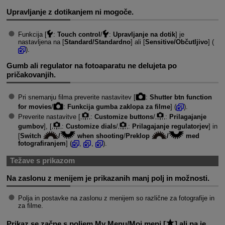
Upravljanje z dotikanjem ni mogoče.
Funkcija [
:
Touch control
/
:
Upravljanje na dotik
] je
nastavljena na [
Standard/Standardno
] ali [
Sensitive/Občutljivo
] (
).
Gumb ali regulator na fotoaparatu ne delujeta po
pričakovanjih.
Pri snemanju filma preverite nastavitev [
:
Shutter btn function
for movies
/
:
Funkcija gumba zaklopa za filme
] (
).
Preverite nastavitve [
:
Customize buttons
/
:
Prilagajanje
gumbov
], [
:
Customize dials
/
:
Prilagajanje regulatorjev
] in
[
Switch
/
when shooting
/
Preklop
/
med
fotografiranjem
] (
,
,
).
Težave s prikazom
Na zaslonu z menijem je prikazanih manj polj in možnosti.
Polja in postavke na zaslonu z menijem so različne za fotografije in
za filme.
Prikaz se začne s poljem My Menu/Moj meni [
] ali pa je