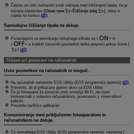
Čeprav se sliši mehanski zvok zaklopa med čiščenjem tipala, če je
izbrana nastavitev [
Clean now
/
Čiščenje zdaj
], slika ni
zajeta na kartico (
).
Samodejno čiščenje tipala ne deluje.
Ponavljajoče se premikanje vklopnega stikala na
in
v kratkih časovnih presledkih lahko prepreči prikaz ikone [
] (
).
Težave pri povezavi na računalnik
Uvoz posnetkov na računalnik ni mogoč.
Na računalnik namestite EOS Utility (EOS programsko opremo) (
).
Preverite, ali je prikazano glavno okno za EOS Utility.
Če je fotoaparat že povezan prek omrežja
Wi-Fi
, ne more
komunicirati z nobenim računalnikom, povezanim z vmesniškim
kablom.
Preverite različico aplikacije.
Komuniciranje med priključenim fotoaparatom in
računalnikom ne deluje.
Če uporabljate EOS Utility (EOS programska oprema), nastavite [