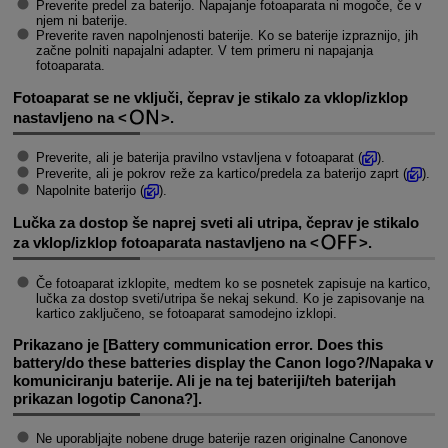
Preverite predel za baterijo. Napajanje fotoaparata ni mogoče, če v
njem ni baterije.
Preverite raven napolnjenosti baterije. Ko se baterije izpraznijo, jih
začne polniti napajalni adapter. V tem primeru ni napajanja
fotoaparata.
Fotoaparat se ne vključi, čeprav je stikalo za vklop/izklop
nastavljeno na
.
Preverite, ali je baterija pravilno vstavljena v fotoaparat (
).
Preverite, ali je pokrov reže za kartico/predela za baterijo zaprt (
).
Napolnite baterijo (
).
Lučka za dostop še naprej sveti ali utripa, čeprav je stikalo
za vklop/izklop fotoaparata nastavljeno na
.
Če fotoaparat izklopite, medtem ko se posnetek zapisuje na kartico,
lučka za dostop sveti/utripa še nekaj sekund. Ko je zapisovanje na
kartico zaključeno, se fotoaparat samodejno izklopi.
Prikazano je [
Battery communication error. Does this
battery/do these batteries display the Canon logo?/Napaka v
komuniciranju baterije. Ali je na tej bateriji/teh baterijah
prikazan logotip Canona?
].
Ne uporabljajte nobene druge baterije razen originalne Canonove