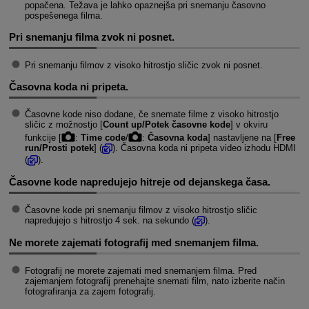
popačena. Težava je lahko opaznejša pri snemanju časovno
pospešenega filma.
Pri snemanju filma zvok ni posnet.
Pri snemanju filmov z visoko hitrostjo sličic zvok ni posnet.
Časovna koda ni pripeta.
Časovne kode niso dodane, če snemate filme z visoko hitrostjo
sličic z možnostjo [
Count up/Potek časovne kode
] v okviru
funkcije [
:
Time code
/
:
Časovna koda
] nastavljene na [
Free
run/Prosti potek
] (
). Časovna koda ni pripeta video izhodu HDMI
(
).
Časovne kode napredujejo hitreje od dejanskega časa.
Časovne kode pri snemanju filmov z visoko hitrostjo sličic
napredujejo s hitrostjo 4 sek. na sekundo (
).
Ne morete zajemati fotografij med snemanjem filma.
Fotografij ne morete zajemati med snemanjem filma. Pred
zajemanjem fotografij prenehajte snemati film, nato izberite način
fotografiranja za zajem fotografij.