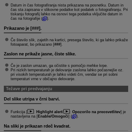
Datum in čas fotografiranja nista prikazana na posnetku. Datum in
čas sta zapisana v slikovne podatke kot podatek o fotografiranju. Pri
tiskanju fotografij lahko na osnovi tega podatka vključite datum in
čas na fotografije (
).
Prikazano je [
###
].
Če število slik, zajetih na kartici, presega število, ki ga lahko prikaže
fotoaparat, bo prikazano [
###
].
Zaslon ne prikaže jasne, čiste slike.
Če je zaslon umazan, ga očistite s pomočjo mehke krpe.
Pri nizkih temperaturah je delovanje zaslona lahko počasnejše oz.
pri visokih temperaturah je lahko videti črn, vendar se pri sobni
temperaturi vrne v običajno delovanje.
Težave pri predvajanju
Del slike utripa v črni barvi.
Funkcija [
:
Highlight alert
/
:
Opozorilo na preosvetlitev
] je
nastavljena na [
Enable/Omogoči
] (
).
Na sliki je prikazan rdeč kvadrat.