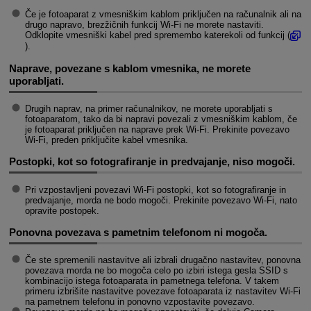
Če je fotoaparat z vmesniškim kablom priključen na računalnik ali na
drugo napravo, brezžičnih funkcij
Wi-Fi
ne morete nastaviti.
Odklopite vmesniški kabel pred spremembo katerekoli od funkcij (
).
Naprave, povezane s kablom vmesnika, ne morete
uporabljati.
Drugih naprav, na primer računalnikov, ne morete uporabljati s
fotoaparatom, tako da bi napravi povezali z vmesniškim kablom, če
je fotoaparat priključen na naprave prek
Wi-Fi
. Prekinite povezavo
Wi-Fi
, preden priključite kabel vmesnika.
Postopki, kot so fotografiranje in predvajanje, niso mogoči.
Pri vzpostavljeni povezavi
Wi-Fi
postopki, kot so fotografiranje in
predvajanje, morda ne bodo mogoči. Prekinite povezavo
Wi-Fi
, nato
opravite postopek.
Ponovna povezava s pametnim telefonom ni mogoča.
Če ste spremenili nastavitve ali izbrali drugačno nastavitev, ponovna
povezava morda ne bo mogoča celo po izbiri istega gesla SSID s
kombinacijo istega fotoaparata in pametnega telefona. V takem
primeru izbrišite nastavitve povezave fotoaparata iz nastavitev
Wi-Fi
na pametnem telefonu in ponovno vzpostavite povezavo.