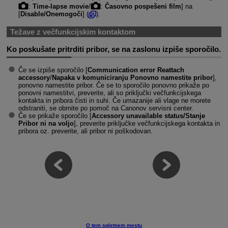
:
Time-lapse movie
/
:
Časovno pospešeni film
] na
[
Disable/Onemogoči
] (
).
Težave z večfunkcijskim kontaktom
Ko poskušate pritrditi pribor, se na zaslonu izpiše sporočilo.
Če se izpiše sporočilo [
Communication error
Reattach
accessory
/
Napaka v komuniciranju
Ponovno namestite pribor
],
ponovno namestite pribor. Če se to sporočilo ponovno prikaže po
ponovni namestitvi, preverite, ali so priključki večfunkcijskega
kontakta in pribora čisti in suhi. Če umazanije ali vlage ne morete
odstraniti, se obrnite po pomoč na Canonov servisni center.
Če se prikaže sporočilo [
Accessory unavailable status/Stanje
Pribor ni na voljo
], preverite priključke večfunkcijskega kontakta in
pribora oz. preverite, ali pribor ni poškodovan.
O tem spletnem mestu