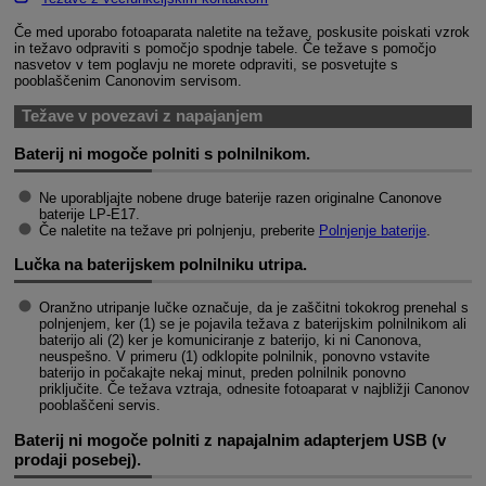
Če med uporabo fotoaparata naletite na težave, poskusite poiskati vzrok
in težavo odpraviti s pomočjo spodnje tabele. Če težave s pomočjo
nasvetov v tem poglavju ne morete odpraviti, se posvetujte s
pooblaščenim Canonovim servisom.
Težave v povezavi z napajanjem
Baterij ni mogoče polniti s polnilnikom.
Ne uporabljajte nobene druge baterije razen originalne Canonove
baterije
LP-E17
.
Če naletite na težave pri polnjenju, preberite
Polnjenje baterije
.
Lučka na baterijskem polnilniku utripa.
Oranžno utripanje lučke označuje, da je zaščitni tokokrog prenehal s
polnjenjem, ker (1) se je pojavila težava z baterijskim polnilnikom ali
baterijo ali (2) ker je komuniciranje z baterijo, ki ni Canonova,
neuspešno. V primeru (1) odklopite polnilnik, ponovno vstavite
baterijo in počakajte nekaj minut, preden polnilnik ponovno
priključite. Če težava vztraja, odnesite fotoaparat v najbližji Canonov
pooblaščeni servis.
Baterij ni mogoče polniti z napajalnim adapterjem USB (v
prodaji posebej).