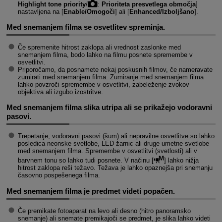
Highlight tone priority
/
:
Prioriteta presvetlega območja
]
nastavljena na [
Enable/Omogoči
] ali [
Enhanced/Izboljšano
].
Med snemanjem filma se osvetlitev spreminja.
Če spremenite hitrost zaklopa ali vrednost zaslonke med
snemanjem filma, bodo lahko na filmu posnete spremembe v
osvetlitvi.
Priporočamo, da posnamete nekaj poskusnih filmov, če nameravate
zumirati med snemanjem filma. Zumiranje med snemanjem filma
lahko povzroči spremembe v osvetlitvi, zabeleženje zvokov
objektiva ali izgubo izostritve.
Med snemanjem filma slika utripa ali se prikažejo vodoravni
pasovi.
Trepetanje, vodoravni pasovi (šum) ali nepravilne osvetlitve so lahko
posledica neonske svetlobe, LED žarnic ali druge umetne svetlobe
med snemanjem filma. Spremembe v osvetlitvi (svetlosti) ali v
barvnem tonu so lahko tudi posnete. V načinu [
] lahko nižja
hitrost zaklopa reši težavo. Težava je lahko opaznejša pri snemanju
časovno pospešenega filma.
Med snemanjem filma je predmet videti popačen.
Če premikate fotoaparat na levo ali desno (hitro panoramsko
snemanje) ali snemate premikajoči se predmet, je slika lahko videti