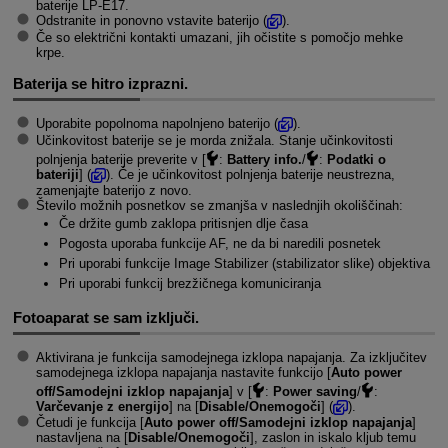
baterije
LP-E17
.
Odstranite in ponovno vstavite baterijo (
).
Če so električni kontakti umazani, jih očistite s pomočjo mehke
krpe.
Baterija se hitro izprazni.
Uporabite popolnoma napolnjeno baterijo (
).
Učinkovitost baterije se je morda znižala. Stanje učinkovitosti
polnjenja baterije preverite v [
:
Battery info.
/
:
Podatki o
bateriji
] (
). Če je učinkovitost polnjenja baterije neustrezna,
zamenjajte baterijo z novo.
Število možnih posnetkov se zmanjša v naslednjih okoliščinah:
Če držite gumb zaklopa pritisnjen dlje časa
Pogosta uporaba funkcije AF, ne da bi naredili posnetek
Pri uporabi funkcije Image Stabilizer (stabilizator slike) objektiva
Pri uporabi funkcij brezžičnega komuniciranja
Fotoaparat se sam izključi.
Aktivirana je funkcija samodejnega izklopa napajanja. Za izključitev
samodejnega izklopa napajanja nastavite funkcijo [
Auto power
off/Samodejni izklop napajanja
] v
[
:
Power saving
/
:
Varčevanje z energijo
] na [
Disable/Onemogoči
] (
).
Četudi je funkcija [
Auto power off/Samodejni izklop napajanja
]
nastavljena na [
Disable/Onemogoči
], zaslon in iskalo kljub temu