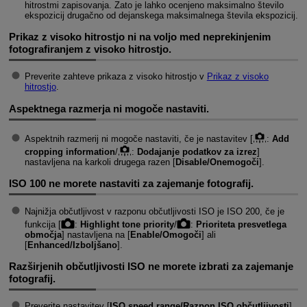
hitrostmi zapisovanja. Zato je lahko ocenjeno maksimalno število
ekspozicij drugačno od dejanskega maksimalnega števila ekspozicij.
Prikaz z visoko hitrostjo ni na voljo med neprekinjenim
fotografiranjem z visoko hitrostjo.
Preverite zahteve prikaza z visoko hitrostjo v
Prikaz z visoko
hitrostjo
.
Aspektnega razmerja ni mogoče nastaviti.
Aspektnih razmerij ni mogoče nastaviti, če je nastavitev [
:
Add
cropping information
/
:
Dodajanje podatkov za izrez
]
nastavljena na karkoli drugega razen [
Disable/Onemogoči
].
ISO 100 ne morete nastaviti za zajemanje fotografij.
Najnižja občutljivost v razponu občutljivosti ISO je ISO 200, če je
funkcija [
:
Highlight tone priority
/
:
Prioriteta presvetlega
območja
] nastavljena na [
Enable/Omogoči
] ali
[
Enhanced/Izboljšano
].
Razširjenih občutljivosti ISO ne morete izbrati za zajemanje
fotografij.
Preverite nastavitev [
ISO speed range/Razpon ISO občutljivosti
]