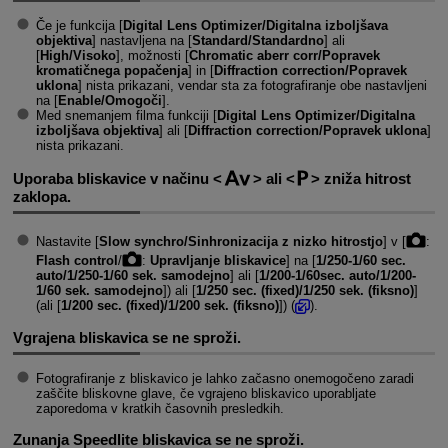
Če je funkcija [
Digital Lens Optimizer/Digitalna izboljšava
objektiva
] nastavljena na [
Standard/Standardno
] ali
[
High/Visoko
], možnosti [
Chromatic aberr corr/Popravek
kromatičnega popačenja
] in [
Diffraction correction/Popravek
uklona
] nista prikazani, vendar sta za fotografiranje obe nastavljeni
na [
Enable/Omogoči
].
Med snemanjem filma funkciji [
Digital Lens Optimizer/Digitalna
izboljšava objektiva
] ali [
Diffraction correction/Popravek uklona
]
nista prikazani.
Uporaba bliskavice v načinu
ali
zniža hitrost
zaklopa.
Nastavite [
Slow synchro/Sinhronizacija z nizko hitrostjo
] v [
:
Flash control
/
:
Upravljanje bliskavice
] na [
1/250-1/60 sec.
auto/1/250-1/60 sek. samodejno
] ali [
1/200-1/60sec. auto/1/200-
1/60 sek. samodejno
]) ali [
1/250 sec. (fixed)/1/250 sek. (fiksno)
]
(ali [
1/200 sec. (fixed)/1/200 sek. (fiksno)
]) (
).
Vgrajena bliskavica se ne sproži.
Fotografiranje z bliskavico je lahko začasno onemogočeno zaradi
zaščite bliskovne glave, če vgrajeno bliskavico uporabljate
zaporedoma v kratkih časovnih presledkih.
Zunanja Speedlite bliskavica se ne sproži.