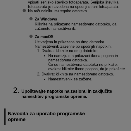
vpisati serijsko številko fotoaparata. Serijska številka
fotoaparata je navedena na spodnji strani fotoaparata.
Na računalniku raztegnite datoteko.
Za Windows
Kliknite na prikazano namestitveno datoteko, da
zaženete namestitvenik.
Za macOS
Ustvarjena in prikazana bo dmg datoteka.
Namestitvenik zaženite po spodnjih napotkih.
Dvakrat kliknite na dmg datoteko.
Na namizju sta prikazani ikona pogona in
namestitvena datoteka.
Če se namestitvena datoteka ne prikaže,
dvakrat kliknite ikono pogona, da jo prikažete.
Dvakrat kliknite na namestitveno datoteko.
Namestitvenik se zažene.
Upoštevajte napotke na zaslonu in zaključite
namestitev programske opreme.
Navodila za uporabo programske
opreme