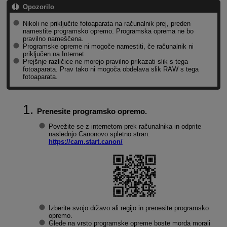
Opozorilo
Nikoli ne priključite fotoaparata na računalnik prej, preden
namestite programsko opremo. Programska oprema ne bo
pravilno nameščena.
Programske opreme ni mogoče namestiti, če računalnik ni
priključen na Internet.
Prejšnje različice ne morejo pravilno prikazati slik s tega
fotoaparata. Prav tako ni mogoča obdelava slik RAW s tega
fotoaparata.
Prenesite programsko opremo.
Povežite se z internetom prek računalnika in odprite
naslednjo Canonovo spletno stran.
https://cam.start.canon/
Izberite svojo državo ali regijo in prenesite programsko
opremo.
Glede na vrsto programske opreme boste morda morali