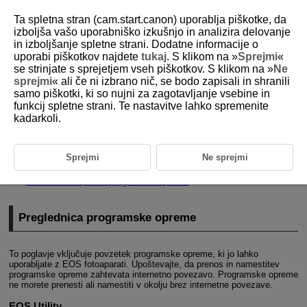
Ta spletna stran (cam.start.canon) uporablja piškotke, da
izboljša vašo uporabniško izkušnjo in analizira delovanje
in izboljšanje spletne strani. Dodatne informacije o
uporabi piškotkov najdete
tukaj
. S klikom na »
Sprejmi
«
D185-011
se strinjate s sprejetjem vseh piškotkov. S klikom na »
Ne
sprejmi
« ali če ni izbrano nič, se bodo zapisali in shranili
Programska oprema
samo piškotki, ki so nujni za zagotavljanje vsebine in
funkcij spletne strani. Te nastavitve lahko spremenite
kadarkoli.
Preglednica programske opreme
Prenos in namestitev programske opreme EOS ali druge namenske
Sprejmi
Ne sprejmi
programske opreme
Navodila za uporabo programske opreme
Preglednica programske opreme
To poglavje vključuje povzetek programske opreme, ki jo lahko
uporabljate z EOS fotoaparati. Upoštevajte, da prenos in namestitev
programske opreme zahtevata internetno povezavo. Programske opreme
ne morete prenesti ali namestiti v okolju brez internetne povezave.
EOS Utility