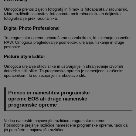
Omogoča prenos zajetih fotografij in filmov iz fotoaparata v računalnik,
izbiro različnih nastavitev fotoaparata prek računalnika in daljinsko
fotografiranje prek računalnika.
Digital Photo Professional
To programsko opremo priporočamo uporabnikom, ki zajemajo posnetke
RAW. Omogoča pregledovanje posnetkov, urejanje, tiskanje in druge
postopke.
Picture Style Editor
Omogoča urejanje stilov slike in ustvarjanje in shranjevanje izvornih
datotek s stili slike. Ta programska oprema je namenjena izkušenim
uporabnikom, ki so seznanjeni z obdelavo slik.
Prenos in namestitev programske
opreme EOS ali druge namenske
programske opreme
Vedno namestite najnovejšo različico programske opreme.
Posodobite prejšnje različice nameščene programske opreme, tako da
jih prepišete z najnovejšo različico.