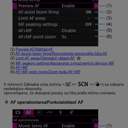
(1)
Preview AF/Náhľad AF
(2)
AF-assist beam firing/Rozsvietenie pomocného lúča AF
(3)
Limit AF areas/Obmedziť oblasti AF
(4)
MF peaking settings/Nastavenia zvýraznených obrysov MF
(5)
AF+MF
(6)
AF+MF-point zoom/Zoom bodu AF+MF
V režimoch Základná zóna (režimy
) sa zobrazia
nasledujúce obrazovky.
Upozorňujeme, že dostupné ponuky sa líšia podľa režimu snímania.
AF operation/area/Funkcia/oblasť AF