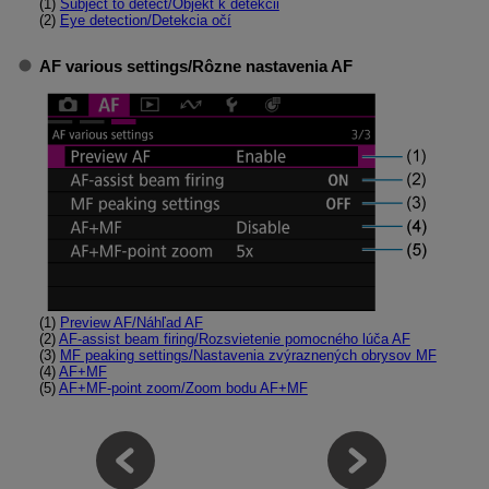
(1)
Subject to detect/Objekt k detekcii
(2)
Eye detection/Detekcia očí
AF various settings/Rôzne nastavenia AF
(1)
Preview AF/Náhľad AF
(2)
AF-assist beam firing/Rozsvietenie pomocného lúča AF
(3)
MF peaking settings/Nastavenia zvýraznených obrysov MF
(4)
AF+MF
(5)
AF+MF-point zoom/Zoom bodu AF+MF