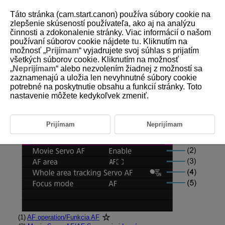
Táto stránka (cam.start.canon) používa súbory cookie na
zlepšenie skúseností používateľa, ako aj na analýzu
činnosti a zdokonalenie stránky. Viac informácií o našom
používaní súborov cookie nájdete
tu
. Kliknutím na
D292-096
možnosť „
Prijímam
“ vyjadrujete svoj súhlas s prijatím
všetkých súborov cookie. Kliknutím na možnosť
Ponuky na kartách: AF (statické
„
Neprijímam
“ alebo nezvolením žiadnej z možností sa
zábery)
zaznamenajú a uložia len nevyhnutné súbory cookie
potrebné na poskytnutie obsahu a funkcií stránky. Toto
nastavenie môžete kedykoľvek zmeniť.
AF operation/area/Funkcia/oblasť AF
Prijímam
Neprijímam
(1)
AF operation/Funkcia AF