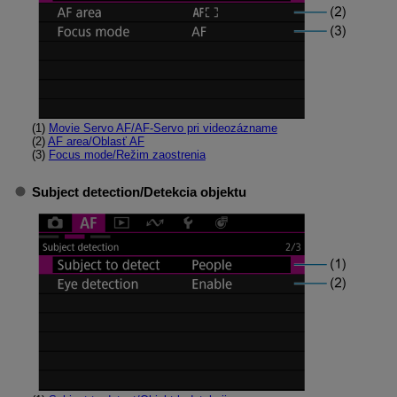
(1)
Movie Servo AF/AF-Servo pri videozázname
(2)
AF area/Oblasť AF
(3)
Focus mode/Režim zaostrenia
Subject detection/Detekcia objektu