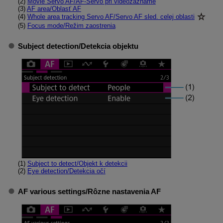
(2)
Movie Servo AF/AF-Servo pri videozázname
(3)
AF area/Oblasť AF
(4)
Whole area tracking Servo AF/Servo AF sled. celej oblasti
(5)
Focus mode/Režim zaostrenia
Subject detection/Detekcia objektu
(1)
Subject to detect/Objekt k detekcii
(2)
Eye detection/Detekcia očí
AF various settings/Rôzne nastavenia AF