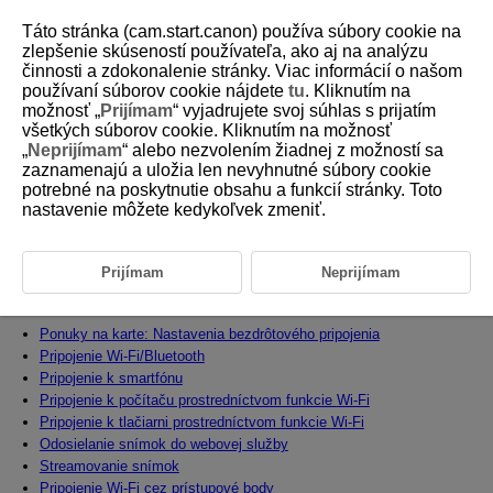
Táto stránka (cam.start.canon) používa súbory cookie na
zlepšenie skúseností používateľa, ako aj na analýzu
činnosti a zdokonalenie stránky. Viac informácií o našom
používaní súborov cookie nájdete
tu
. Kliknutím na
D101-142
možnosť „
Prijímam
“ vyjadrujete svoj súhlas s prijatím
všetkých súborov cookie. Kliknutím na možnosť
Bezdrôtové funkcie
„
Neprijímam
“ alebo nezvolením žiadnej z možností sa
zaznamenajú a uložia len nevyhnutné súbory cookie
potrebné na poskytnutie obsahu a funkcií stránky. Toto
Táto kapitola obsahuje informácie o tom, ako môžete fotoaparát
®
®
bezdrôtovo pripojiť k smartfónu cez pripojenie
Bluetooth
alebo
Wi-Fi
a
nastavenie môžete kedykoľvek zmeniť.
odosielať snímky do zariadení alebo webových služieb, ako ovládať
fotoaparát pomocou počítača alebo bezdrôtového diaľkového ovládania
a o ďalších operáciách.
Prijímam
Neprijímam
Upozornenie
Ponuky na karte: Nastavenia bezdrôtového pripojenia
Pripojenie
Wi-Fi/
Bluetooth
Pripojenie k smartfónu
Pripojenie k počítaču prostredníctvom funkcie
Wi-Fi
Pripojenie k tlačiarni prostredníctvom funkcie
Wi-Fi
Odosielanie snímok do webovej služby
Streamovanie snímok
Pripojenie
Wi-Fi
cez prístupové body