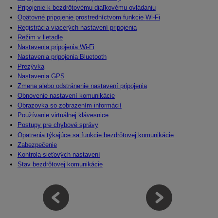
Pripojenie k bezdrôtovému diaľkovému ovládaniu
Opätovné pripojenie prostredníctvom funkcie
Wi-Fi
Registrácia viacerých nastavení pripojenia
Režim v lietadle
Nastavenia pripojenia
Wi-Fi
Nastavenia pripojenia Bluetooth
Prezývka
Nastavenia GPS
Zmena alebo odstránenie nastavení pripojenia
Obnovenie nastavení komunikácie
Obrazovka so zobrazením informácií
Používanie virtuálnej klávesnice
Postupy pre chybové správy
Opatrenia týkajúce sa funkcie bezdrôtovej komunikácie
Zabezpečenie
Kontrola sieťových nastavení
Stav bezdrôtovej komunikácie