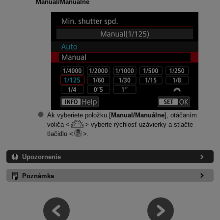
Manual/Manuálne
Ak vyberiete položku [
Manual/Manuálne
], otáčaním
voliča
vyberte rýchlosť uzávierky a stlačte
tlačidlo
.
Upozornenie
Poznámka