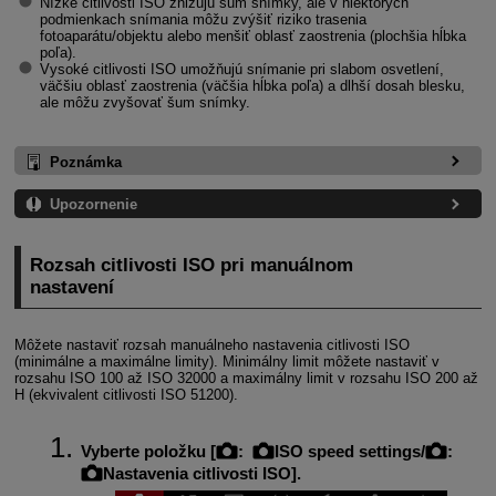
Nízke citlivosti ISO znižujú šum snímky, ale v niektorých
podmienkach snímania môžu zvýšiť riziko trasenia
fotoaparátu/objektu alebo menšiť oblasť zaostrenia (plochšia hĺbka
poľa).
Vysoké citlivosti ISO umožňujú snímanie pri slabom osvetlení,
väčšiu oblasť zaostrenia (väčšia hĺbka poľa) a dlhší dosah blesku,
ale môžu zvyšovať šum snímky.
Poznámka
Upozornenie
Rozsah citlivosti ISO pri manuálnom
nastavení
Môžete nastaviť rozsah manuálneho nastavenia citlivosti ISO
(minimálne a maximálne limity). Minimálny limit môžete nastaviť v
rozsahu ISO 100 až ISO 32000 a maximálny limit v rozsahu ISO 200 až
H (ekvivalent citlivosti ISO 51200).
Vyberte položku [
:
ISO speed settings/
:
Nastavenia citlivosti ISO
].