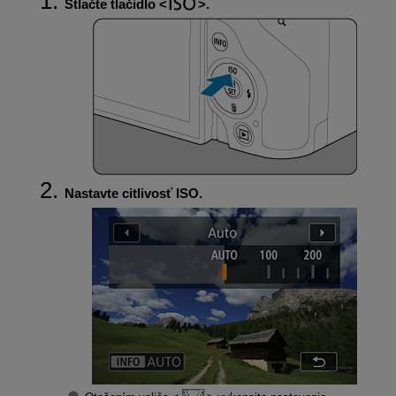
Stlačte tlačidlo
.
Nastavte citlivosť ISO.