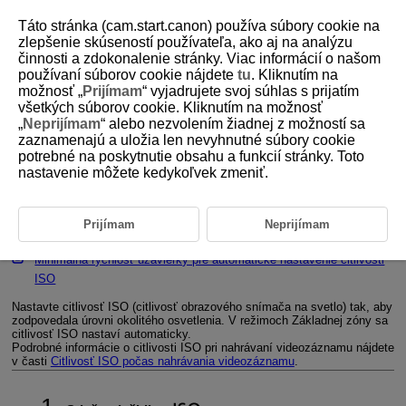
Táto stránka (cam.start.canon) používa súbory cookie na
zlepšenie skúseností používateľa, ako aj na analýzu
činnosti a zdokonalenie stránky. Viac informácií o našom
používaní súborov cookie nájdete
tu
. Kliknutím na
D185-064
možnosť „
Prijímam
“ vyjadrujete svoj súhlas s prijatím
všetkých súborov cookie. Kliknutím na možnosť
Nastavenie citlivosti ISO pre
„
Neprijímam
“ alebo nezvolením žiadnej z možností sa
statické zábery
zaznamenajú a uložia len nevyhnutné súbory cookie
potrebné na poskytnutie obsahu a funkcií stránky. Toto
nastavenie môžete kedykoľvek zmeniť.
Rozsah citlivosti ISO pri manuálnom nastavení
Rozsah citlivosti ISO používaný s automatickým nastavením
Prijímam
Neprijímam
citlivosti ISO
Minimálna rýchlosť uzávierky pre automatické nastavenie citlivosti
ISO
Nastavte citlivosť ISO (citlivosť obrazového snímača na svetlo) tak, aby
zodpovedala úrovni okolitého osvetlenia. V režimoch Základnej zóny sa
citlivosť ISO nastaví automaticky.
Podrobné informácie o citlivosti ISO pri nahrávaní videozáznamu nájdete
v časti
Citlivosť ISO počas nahrávania videozáznamu
.