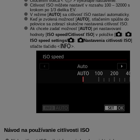
Otočením voliča
vykonajte nastavenie.
Citlivosť ISO môžete nastaviť v rozsahu 100 – 32000 s
krokom po 1/3 dielika EV.
V režime [
AUTO
] sa citlivosť ISO nastaví automaticky.
Keď je zvolená možnosť [
AUTO
], stlačením spúšte do
polovice sa zobrazí skutočne nastavená citlivosť ISO.
Ak chcete zadať možnosť [
AUTO
] pri nastavovaní
hodnoty [
ISO speed/Citlivosť ISO
] v položke [
:
ISO speed settings/
:
Nastavenia citlivosti ISO
]
stlačte tlačidlo
.
Návod na používanie citlivosti ISO