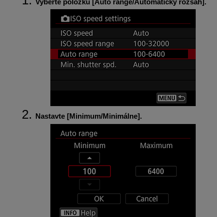
Vyberte položku [
Auto range/Automatický rozsah
].
Nastavte [
Minimum/Minimálne
].