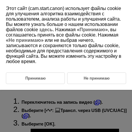
Этот сайт (cam.start.canon) использует файлы cookie
для улучшения алгоритма взаимодействия с
пользователем, анализа работы и улучшения сайта.
Вы можете узнать больше о нашем использовании
D388-181
файлов cookie
здесь
. Нажимая «
Принимаю
», вы
соглашаетесь принять все файлы cookie. Нажимая
Трансляция через USB
«
Не принимаю
» или не выбрав ничего,
(UVC/UAC)
записываются и сохраняются только файлы cookie,
необходимые для предоставления содержимого и
функций сайта. Вы можете изменить эту настройку в
Включение питания по USB
любое время.
Установка размера потоковой трансляции
Выберите этот вариант, если будут использоваться UVC/UAC-
Принимаю
Не принимаю
совместимые приложения с подключением по USB к компьютеру
или другому устройству.
Переключитесь на запись видео (
).
Выберите [
:
Трансл. через USB (UVC/UAC)
]
(
).
Выберите [
OK
].