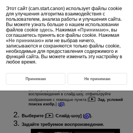
Этот сайт (cam.start.canon) использует файлы cookie
для улучшения алгоритма взаимодействия с
пользователем, анализа работы и улучшения сайта.
Вы можете узнать больше о нашем использовании
D388-165
файлов cookie
здесь
. Нажимая «
Принимаю
», вы
соглашаетесь принять все файлы cookie. Нажимая
Слайд-шоу
«
Не принимаю
» или не выбрав ничего,
записываются и сохраняются только файлы cookie,
необходимые для предоставления содержимого и
Изображения, хранящиеся на карте памяти, можно просматривать в
режиме автоматического слайд-шоу.
функций сайта. Вы можете изменить эту настройку в
любое время.
Укажите изображения для воспроизведения.
Принимаю
Не принимаю
Для воспроизведения всех изображений с карты
памяти переходите к шагу 2.
Если требуется указать изображения для
воспроизведения в слайд-шоу, отфильтруйте
изображения с помощью пункта [
:
Зад. условий
поиска изобр.
] (
).
Выберите [
:
Слайд-шоу
] (
).
Задайте требуемое воспроизведение.