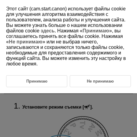
Этот сайт (cam.start.canon) использует файлы cookie
для улучшения алгоритма взаимодействия с
пользователем, анализа работы и улучшения сайта.
Вы можете узнать больше о нашем использовании
D388-030
файлов cookie
здесь
. Нажимая «
Принимаю
», вы
соглашаетесь принять все файлы cookie. Нажимая
A+: Полностью автоматическая
«
Не принимаю
» или не выбрав ничего,
запись (интеллектуальный
записываются и сохраняются только файлы cookie,
сценарный режим)
необходимые для предоставления содержимого и
функций сайта. Вы можете изменить эту настройку в
любое время.
Значки сюжетов
Камера определяет тип эпизода и соответственно устанавливает
Принимаю
Не принимаю
все настройки. Распознанный тип сцены отображается в левой
верхней части экрана. Сведения о значках см. в разделе
Значки
сюжетов
.
Установите режим съемки [
].