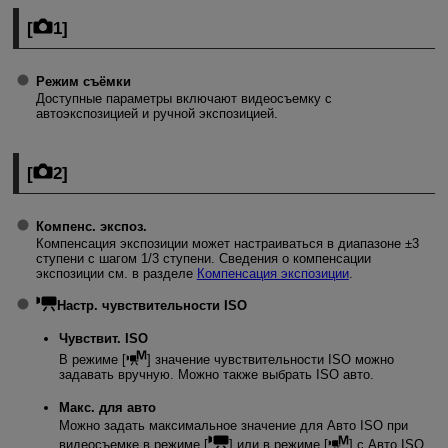
[
1
]
Режим съёмки
Доступные параметры включают видеосъемку с
автоэкспозицией и ручной экспозицией.
[
2
]
Компенс. экспоз.
Компенсация экспозиции может настраиваться в диапазоне ±3
ступени с шагом 1/3 ступени. Сведения о компенсации
экспозиции см. в разделе
Компенсация экспозиции
.
Настр. чувствительности ISO
Чувствит. ISO
В режиме [
] значение чувствительности ISO можно
задавать вручную. Можно также выбрать ISO авто.
Макс. для авто
Можно задать максимальное значение для Авто ISO при
видеосъемке в режиме [
] или в режиме [
] с Авто ISO.