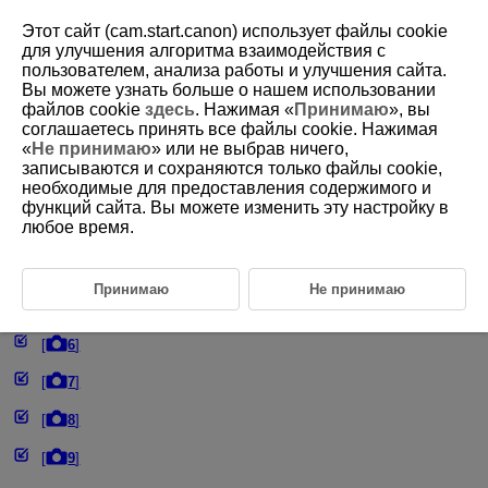
Этот сайт (cam.start.canon) использует файлы cookie
для улучшения алгоритма взаимодействия с
пользователем, анализа работы и улучшения сайта.
Вы можете узнать больше о нашем использовании
D101-109
файлов cookie
здесь
. Нажимая «
Принимаю
», вы
соглашаетесь принять все файлы cookie. Нажимая
Прочие функции меню
«
Не принимаю
» или не выбрав ничего,
записываются и сохраняются только файлы cookie,
необходимые для предоставления содержимого и
[
1
]
функций сайта. Вы можете изменить эту настройку в
любое время.
[
2
]
[
3
]
Принимаю
Не принимаю
[
5
]
[
6
]
[
7
]
[
8
]
[
9
]