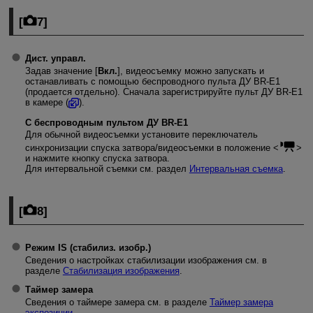
[
7
]
Дист. управл.
Задав значение [
Вкл.
], видеосъемку можно запускать и
останавливать с помощью беспроводного пульта ДУ
BR-E1
(продается отдельно). Сначала зарегистрируйте пульт ДУ
BR-E1
в камере (
).
С беспроводным пультом ДУ
BR-E1
Для обычной видеосъемки установите переключатель
синхронизации спуска затвора/видеосъемки в положение
и нажмите кнопку спуска затвора.
Для интервальной съемки см. раздел
Интервальная съемка
.
[
8
]
Режим IS (стабилиз. изобр.)
Сведения о настройках стабилизации изображения см. в
разделе
Стабилизация изображения
.
Таймер замера
Сведения о таймере замера см. в разделе
Таймер замера
экспозиции
.