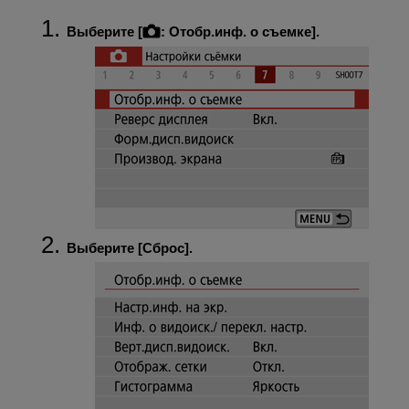
Выберите [
:
Отобр.инф. о съемке
].
Выберите [
Сброс
].