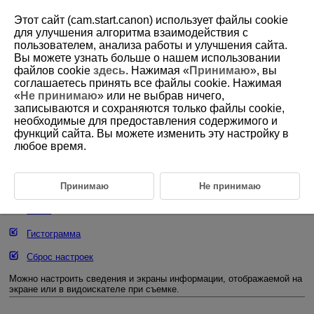
Этот сайт (cam.start.canon) использует файлы cookie
для улучшения алгоритма взаимодействия с
пользователем, анализа работы и улучшения сайта.
Вы можете узнать больше о нашем использовании
D101-089
файлов cookie
здесь
. Нажимая «
Принимаю
», вы
соглашаетесь принять все файлы cookie. Нажимая
Отображение информации о
«
Не принимаю
» или не выбрав ничего,
съемке
записываются и сохраняются только файлы cookie,
необходимые для предоставления содержимого и
функций сайта. Вы можете изменить эту настройку в
Настройка информации на экране
любое время.
Настройка информации в видоискателе
Вертикальный дисплей видоискателя
Принимаю
Не принимаю
Сетка
Гистограмма
Сброс настроек
Можно настроить сведения и экраны информации, отображаемой на
экране или в видоискателе при съемке.