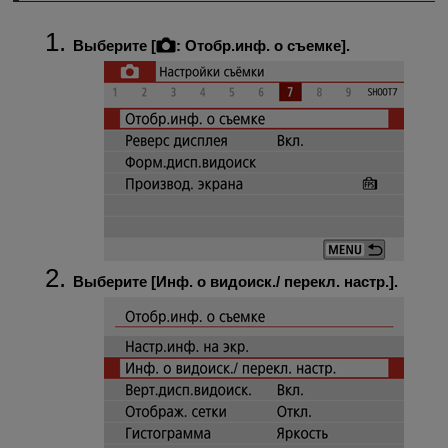
Выберите [
:
Отобр.инф. о съемке
].
Выберите [
Инф. о видоиск./ перекл. настр.
].