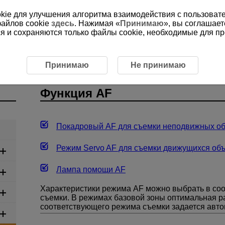
ookie для улучшения алгоритма взаимодействия с пользоват
файлов cookie
здесь
. Нажимая «
Принимаю
», вы соглашает
ся и сохраняются только файлы cookie, необходимые для п
кусировки, режима работы затвора и экспозиции
Функц
Принимаю
Не принимаю
Функция AF
Покадровый AF для съемки неподвижных об
Режим Servo AF для съемки движущихся объ
Лампа помощи AF
Характеристики режима AF можно выбрать в соо
съемки. В режимах базовой зоны оптимальная р
соответствующего режима съемки задается авто