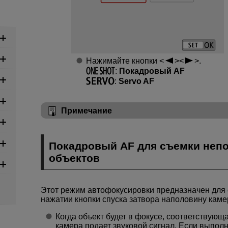
Нажимайте кнопки
.
:
Покадровый AF
:
Servo AF
Примечание
Покадровый AF для съемки неп
объектов
Этот режим автофокусировки предназначен для
нажатии кнопки спуска затвора наполовину каме
Когда объект будет в фокусе, соответствующ
камера подает звуковой сигнал. Если выполн