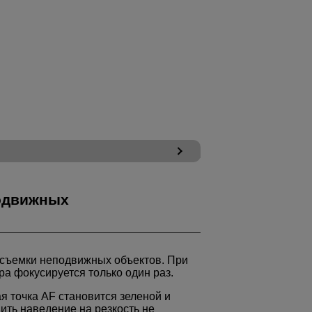
одвижных
 съемки неподвижных объектов. При
ра фокусируется только один раз.
ая точка AF становится зеленой и
ить наведение на резкость не