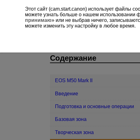
Этот сайт (cam.start.canon) использует файлы c
можете узнать больше о нашем использовании 
принимаю
» или не выбрав ничего, записывают
можете изменить эту настройку в любое время.
EOS M50 Mark II
Настройки автофо
D101-048
Содержание
EOS M50 Mark II
Введение
Подготовка и основные операции
Базовая зона
Творческая зона