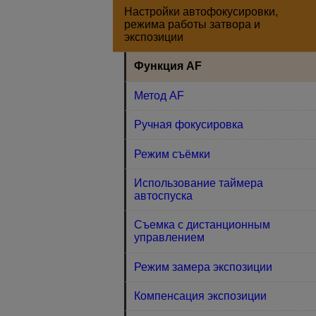
Настройки автофокусировки,
режима работы затвора и
экспозиции
Функция AF
Метод AF
Ручная фокусировка
Режим съёмки
Использование таймера
автоспуска
Съемка с дистанционным
управлением
Режим замера экспозиции
Компенсация экспозиции