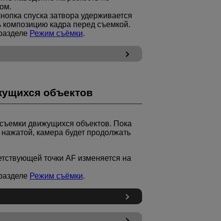
ом.
кнопка спуска затвора удерживается
ь композицию кадра перед съемкой.
 разделе
Режим съёмки
.
жущихся объектов
съемки движущихся объектов. Пока
 нажатой, камера будет продолжать
ветствующей точки AF изменяется на
 разделе
Режим съёмки
.