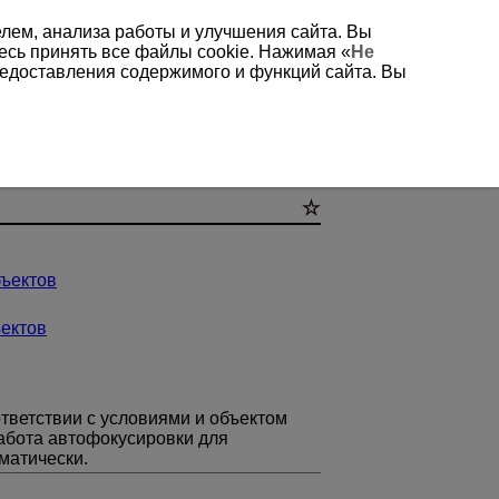
елем, анализа работы и улучшения сайта. Вы
есь принять все файлы cookie. Нажимая «
Не
редоставления содержимого и функций сайта. Вы
ия AF
ъектов
ектов
тветствии с условиями и объектом
абота автофокусировки для
матически.