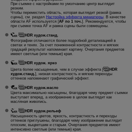
При съемке с настройками по умолчанию центр выглядит
резким.
Чтобы переместить область, которая выглядит резкой (рамка
сцены), см. раздел
Настройка эффекта миниатюры
. В качестве
области AF используется [
AF по 1 точ.
]. Рекомендуется, чтобы
при съемке точка AF и рамка сцены были совмещены.
HDR худож.станд.
Фотографии отличаются более подробной детализацией в
светах и тенях. За счет пониженной контрастности и мягких
градаций результат напоминает картину. Очертания предметов
имеют светлые (или темные) края.
HDR худож. ярко
Цвета более насыщенные, чем в случае эффекта [
HDR
худож.станд.
], низкая контрастность и мягкие переходы
оттенков напоминают графический эффект.
HDR худож.масло
Цвета максимально насыщены, благодаря чему предмет съемки
выступает вперед, а изображение в целом выглядит как
масляная живопись.
HDR худож.рельеф
Насыщенность цветов, яркость, контрастность и переходы
оттенков приглушены, благодаря чему изображение выглядит
плоским, выцветшим и старым. Очертания предметов имеют
интенсивно светлые (или темные) края.