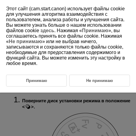
Этот сайт (cam.start.canon) использует файлы cookie
для улучшения алгоритма взаимодействия с
пользователем, анализа работы и улучшения сайта.
Вы можете узнать больше о нашем использовании
D180-043
файлов cookie
здесь
. Нажимая «
Принимаю
», вы
соглашаетесь принять все файлы cookie. Нажимая
Режим «Художественные
«
Не принимаю
» или не выбрав ничего,
фильтры»
записываются и сохраняются только файлы cookie,
необходимые для предоставления содержимого и
функций сайта. Вы можете изменить эту настройку в
Характеристики художественных фильтров
любое время.
Настройка эффекта миниатюры
Можно снимать с примененными эффектами фильтра. Эффекты
Принимаю
Не принимаю
фильтра можно предварительно просмотреть перед съемкой.
Поверните диск установки режима в положение
.