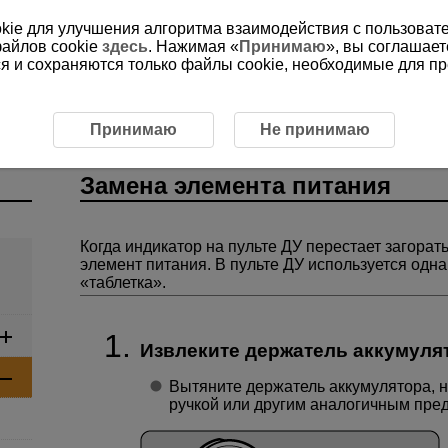
ookie для улучшения алгоритма взаимодействия с пользоват
файлов cookie
здесь
. Нажимая «
Принимаю
», вы соглашает
ся и сохраняются только файлы cookie, необходимые для п
управления BR-E2
Подготовка и основные операции
Принимаю
Не принимаю
Замена элемента питания
Когда индикатор на пульте ДУ перестает загорат
элемент питания. В пульте ДУ используется одн
«таблетка».
Извлеките держатель аккумуля
Вытяните держатель аккумулятора, 
ручкой или другим аналогичным пре