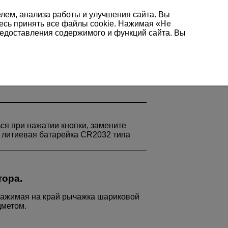
елем, анализа работы и улучшения сайта. Вы
есь принять все файлы cookie. Нажимая «
Не
редоставления содержимого и функций сайта. Вы
Замена элемента питания
ься при нажатии кнопки, замените
а литиевая батарейка CR2032 типа
тора.
нажимая на край рычажка шариковой
дметом.