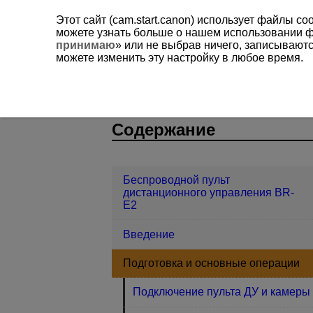
Этот сайт (cam.start.canon) использует файлы c
можете узнать больше о нашем использовании 
принимаю
» или не выбрав ничего, записывают
можете изменить эту настройку в любое время.
Беспроводной пульт дистанционного 
D403-015
Содержание
Беспроводной пульт
дистанционного управления BR-
E2
Введение
Подготовка и основные операции
Подключение пульта ДУ и камеры