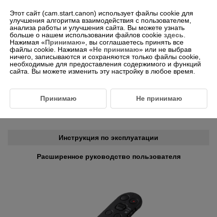
Этот сайт (cam.start.canon) использует файлы cookie для
улучшения алгоритма взаимодействия с пользователем,
анализа работы и улучшения сайта. Вы можете узнать
больше о нашем использовании файлов cookie
здесь
.
-- Выберите регион/страну --
Русский
Нажимая «
Принимаю
», вы соглашаетесь принять все
файлы cookie. Нажимая «
Не принимаю
» или не выбрав
ничего, записываются и сохраняются только файлы cookie,
необходимые для предоставления содержимого и функций
сайта. Вы можете изменить эту настройку в любое время.
Для пользователей
BR-E2
Принимаю
Не принимаю
Информация об инструкции по эксплуатации
Инструкция по эксплуатации
Расширенное руководство пользователя