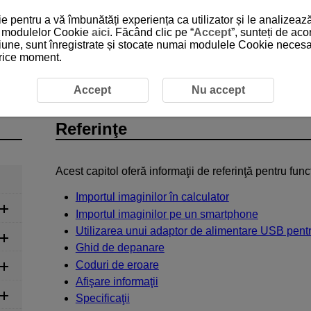
 pentru a vă îmbunătăți experiența ca utilizator și le analizează
 a modulelor Cookie
aici
. Făcând clic pe “
Accept
”, sunteți de ac
iune, sunt înregistrate și stocate numai modulele Cookie necesare
 orice moment.
Accept
Nu accept
Referinţe
Acest capitol oferă informaţii de referinţă pentru funcţ
Importul imaginilor în calculator
Importul imaginilor pe un smartphone
Utilizarea unui adaptor de alimentare USB pentr
Ghid de depanare
Coduri de eroare
Afişare informaţii
Specificaţii