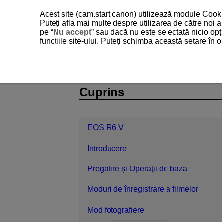
Acest site (cam.start.canon) utilizează module Cookie
Puteți afla mai multe despre utilizarea de către noi
pe “
Nu accept
” sau dacă nu este selectată nicio opț
funcțiile site-ului. Puteți schimba această setare în
EOS R6 V
Referinţe
D388-239
Cuprins
EOS R6 V
Introducere
Pregătire şi Operaţii de bază
Moduri de înregistrare a filmelor
Mod fotografiere