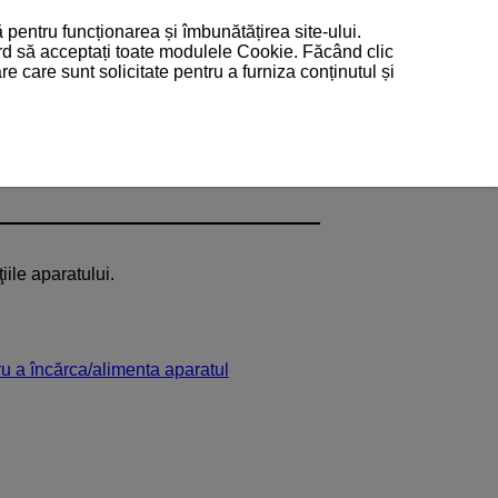
 pentru funcționarea și îmbunătățirea site-ului.
ord să acceptați toate modulele Cookie. Făcând clic
 care sunt solicitate pentru a furniza conținutul și
iile aparatului.
u a încărca/alimenta aparatul