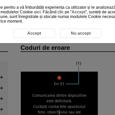
 pentru a vă îmbunătăți experiența ca utilizator și le analizează
 a modulelor Cookie
aici
. Făcând clic pe “
Accept
”, sunteți de ac
iune, sunt înregistrate și stocate numai modulele Cookie necesare
 orice moment.
eroare
Accept
Nu accept
Coduri de eroare