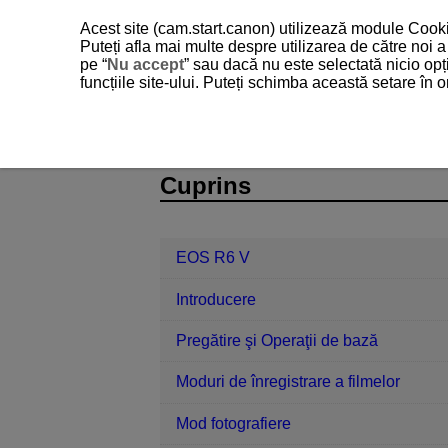
Acest site (cam.start.canon) utilizează module Cookie
Puteți afla mai multe despre utilizarea de către noi
pe “
Nu accept
” sau dacă nu este selectată nicio opț
funcțiile site-ului. Puteți schimba această setare în
EOS R6 V
Referinţe
Coduri de 
D388-244
Cuprins
EOS R6 V
Introducere
Pregătire şi Operaţii de bază
Moduri de înregistrare a filmelor
Mod fotografiere