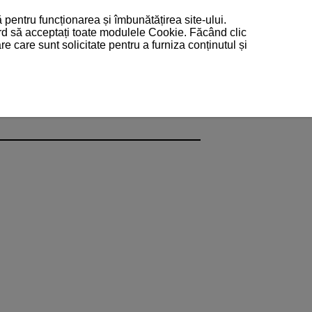
 pentru funcționarea și îmbunătățirea site-ului.
ord să acceptați toate modulele Cookie. Făcând clic
 care sunt solicitate pentru a furniza conținutul și