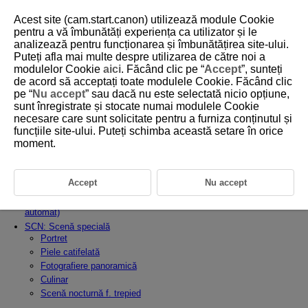
Acest site (cam.start.canon) utilizează module Cookie
pentru a vă îmbunătăți experiența ca utilizator și le
analizează pentru funcționarea și îmbunătățirea site-ului.
Puteți afla mai multe despre utilizarea de către noi a
D388-041
modulelor Cookie
aici
. Făcând clic pe “
Accept
”, sunteți
de acord să acceptați toate modulele Cookie. Făcând clic
Mod fotografiere
pe “
Nu accept
” sau dacă nu este selectată nicio opțiune,
sunt înregistrate și stocate numai modulele Cookie
necesare care sunt solicitate pentru a furniza conținutul și
Acest capitol descrie cum să fotografiaţi.
În modurile din Zona de bază, anumite funcţii sunt setate automat pentru
funcțiile site-ului. Puteți schimba această setare în orice
a permite fotografiere automată completă.
moment.
Setare mod de înregistrare
Zonă de bază
Accept
Nu accept
A+: Fotografierea complet automată (Mod Scenă inteligentă
automat)
SCN: Scenă specială
Portret
Piele catifelată
Fotografiere panoramică
Culinar
Scenă nocturnă f. trepied