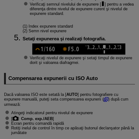
Verificaţi semnul nivelului de expunere [
] pentru a vedea
diferenţa dintre nivelul de expunere curent şi nivelul de
expunere standard.
(1) Index expunere standard
(2) Semn nivel expunere
Setaţi expunerea şi realizaţi fotografia.
Verificaţi nivelul de expunere şi setaţi timpul de expunere
dorit şi valoarea diafragmei.
Compensarea expunerii cu ISO Auto
Dacă valoarea ISO este setată la [
AUTO
] pentru fotografiere cu
expunere manuală, puteţi seta compensarea expunerii (
) după cum
urmează:
Atingeţi indicatorul pentru nivelul de expunere
[
:
Comp. exp./AEB
]
Ecran pentru comandă rapidă
Rotiţi inelul de control în timp ce apăsaţi butonul declanşator până la
jumătate