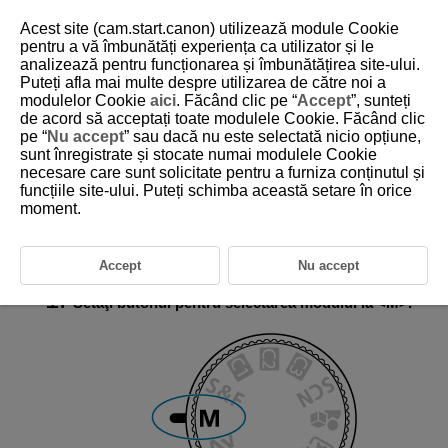
Acest site (cam.start.canon) utilizează module Cookie
pentru a vă îmbunătăți experiența ca utilizator și le
analizează pentru funcționarea și îmbunătățirea site-ului.
Puteți afla mai multe despre utilizarea de către noi a
D388-054
modulelor Cookie
aici
. Făcând clic pe “
Accept
”, sunteți
de acord să acceptați toate modulele Cookie. Făcând clic
M: Expunere manuală
pe “
Nu accept
” sau dacă nu este selectată nicio opțiune,
sunt înregistrate și stocate numai modulele Cookie
necesare care sunt solicitate pentru a furniza conținutul și
Compensarea expunerii cu ISO Auto
funcțiile site-ului. Puteți schimba această setare în orice
În acest mod, setaţi atât timpul de expunere cât şi diafragma, după cum
moment.
doriţi. Pentru a stabili expunerea, priviţi indicatorul nivelului de expunere
sau folosiţi un măsurător de expunere disponibil în comerţ.
Tv
înseamnă Manual.
Accept
Nu accept
Setaţi butonul pentru selectarea modului la
M
.