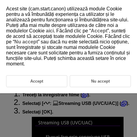
Acest site (cam.start.canon) utilizează module Cookie
pentru a vă îmbunătăți experiența ca utilizator și le
analizează pentru funcționarea și îmbunătățirea site-ului.
Puteți afla mai multe despre utilizarea de către noi a
D375-166
modulelor Cookie
aici
. Făcând clic pe “
Accept
”, sunteți
de acord să acceptați toate modulele Cookie. Făcând clic
Streaming USB (UVC/UAC)
pe “
Nu accept
” sau dacă nu este selectată nicio opțiune,
sunt înregistrate și stocate numai modulele Cookie
necesare care sunt solicitate pentru a furniza conținutul și
Activare alimentare prin USB
funcțiile site-ului. Puteți schimba această setare în orice
moment.
Setarea dimensiunii pentru Streaming
Selectaţi această opţiune dacă veţi folosi o aplicaţie compatibilă
UVC/UAC printr-o conexiune USB la un calculator sau alt dispozitiv.
Accept
Nu accept
Treceţi la înregistrare filme (
).
Selectaţi [
:
Streaming USB (UVC/UAC)
] (
).
Selectaţi [
OK
].